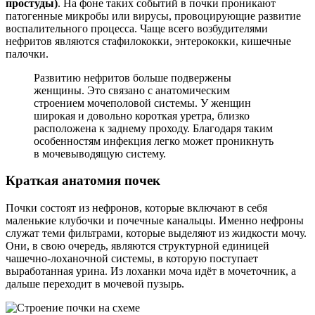
простуды)
. На фоне таких событий в почки проникают
патогенные микробы или вирусы, провоцирующие развитие
воспалительного процесса. Чаще всего возбудителями
нефритов являются стафилококки, энтерококки, кишечные
палочки.
Развитию нефритов больше подвержены
женщины. Это связано с анатомическим
строением мочеполовой системы. У женщин
широкая и довольно короткая уретра, близко
расположена к заднему проходу. Благодаря таким
особенностям инфекция легко может проникнуть
в мочевыводящую систему.
Краткая анатомия почек
Почки состоят из нефронов, которые включают в себя
маленькие клубочки и почечные канальцы. Именно нефроны
служат теми фильтрами, которые выделяют из жидкости мочу.
Они, в свою очередь, являются структурной единицей
чашечно-лоханочной системы, в которую поступает
выработанная урина. Из лоханки моча идёт в мочеточник, а
дальше переходит в мочевой пузырь.