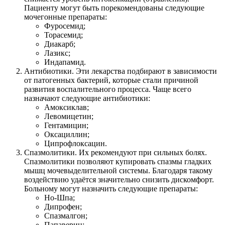
Пациенту могут быть порекомендованы следующие
мочегонные препараты:
Фуросемид;
Торасемид;
Диакарб;
Лазикс;
Индапамид.
Антибиотики. Эти лекарства подбирают в зависимости
от патогенных бактерий, которые стали причиной
развития воспалительного процесса. Чаще всего
назначают следующие антибиотики:
Амоксиклав;
Левомицетин;
Гентамицин;
Оксациллин;
Ципрофлоксацин.
Спазмолитики. Их рекомендуют при сильных болях.
Спазмолитики позволяют купировать спазмы гладких
мышц мочевыделительной системы. Благодаря такому
воздействию удаётся значительно снизить дискомфорт.
Больному могут назначить следующие препараты:
Но-Шпа;
Дипрофен;
Спазмалгон;
Папаверин;