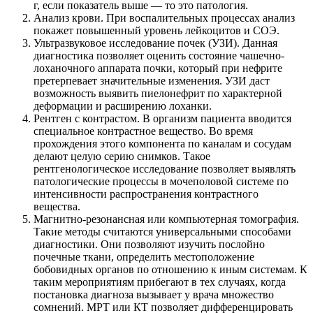
г, если показатель выше — то это патология.
Анализ крови. При воспалительных процессах анализ
покажет повышенный уровень лейкоцитов и СОЭ.
Ультразвуковое исследование почек (УЗИ). Данная
диагностика позволяет оценить состояние чашечно-
лоханочного аппарата почки, который при нефрите
претерпевает значительные изменения. УЗИ даст
возможность выявить пиелонефрит по характерной
деформации и расширению лоханки.
Рентген с контрастом. В организм пациента вводится
специальное контрастное вещество. Во время
прохождения этого компонента по каналам и сосудам
делают целую серию снимков. Такое
рентгенологическое исследование позволяет выявлять
патологические процессы в мочеполовой системе по
интенсивности распространения контрастного
вещества.
Магнитно-резонансная или компьютерная томография.
Такие методы считаются универсальными способами
диагностики. Они позволяют изучить послойно
почечные ткани, определить местоположение
бобовидных органов по отношению к иным системам. К
таким мероприятиям прибегают в тех случаях, когда
постановка диагноза вызывает у врача множество
сомнений. МРТ или КТ позволяет дифференцировать