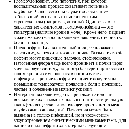
Гломерулонефрит. Это патология, при которой
воспалительный процесс охватывает почечные
клубочки. Чаще всего она служит осложнением
заболеваний, вызванных гемолитическим
стрептококком (например, ангины). Один из самых
характерных симптомов гломерулонефрита — это
гематурия (наличие крови в моче). Кроме него, пациент
может жаловаться на повышение давления, отёчность,
боли в пояснице.
Пиелонефрит. Воспалительный процесс поражает
паренхиму, чашечки и лоханки почки. Вызывать такой
нефрит могут кишечные палочки, стафилококки.
Патогенная флора чаще всего проникает в почки через
мочеполовую систему, но иногда бактерии приносятся с
током крови из имеющегося в организме очага
инфекции. При пиелонефрите пациент жалуется на
повышение температуры, появление боли в пояснице,
частые и болезненные мочеиспускания.
Интерстициальный нефрит. При такой патологии
воспаление охватывает канальцы и интерстициальную
ткань (это вещество, заполняющее пространство меж
клубочками, канальцами). Патология может быть
вызвана не только инфекцией, но и чрезмерным
злоупотреблением синтетическими медикаментами. Для
данного вида нефрита характерны следующие