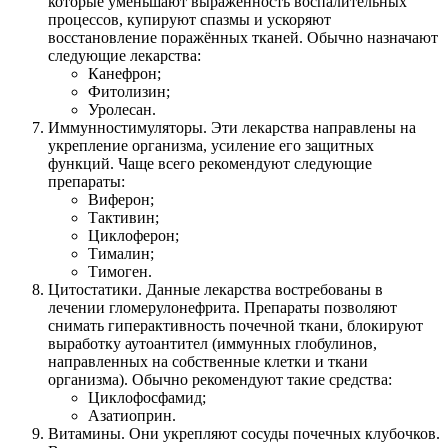
которые уменьшают выраженность воспалительных
процессов, купируют спазмы и ускоряют
восстановление поражённых тканей. Обычно назначают
следующие лекарства:
Канефрон;
Фитолизин;
Уролесан.
Иммунностимуляторы. Эти лекарства направлены на
укрепление организма, усиление его защитных
функций. Чаще всего рекомендуют следующие
препараты:
Виферон;
Тактивин;
Циклоферон;
Тималин;
Тимоген.
Цитостатики. Данные лекарства востребованы в
лечении гломерулонефрита. Препараты позволяют
снимать гиперактивность почечной ткани, блокируют
выработку аутоантител (иммунных глобулинов,
направленных на собственные клетки и ткани
организма). Обычно рекомендуют такие средства:
Циклофосфамид;
Азатиоприн.
Витамины. Они укрепляют сосуды почечных клубочков.