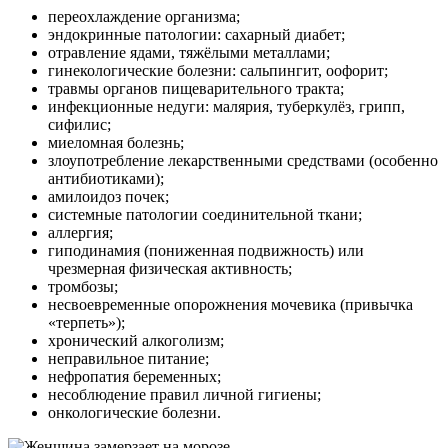
переохлаждение организма;
эндокринные патологии: сахарный диабет;
отравление ядами, тяжёлыми металлами;
гинекологические болезни: сальпингит, оофорит;
травмы органов пищеварительного тракта;
инфекционные недуги: малярия, туберкулёз, грипп,
сифилис;
миеломная болезнь;
злоупотребление лекарственными средствами (особенно
антибиотиками);
амилоидоз почек;
системные патологии соединительной ткани;
аллергия;
гиподинамия (пониженная подвижность) или
чрезмерная физическая активность;
тромбозы;
несвоевременные опорожнения мочевика (привычка
«терпеть»);
хронический алкоголизм;
неправильное питание;
нефропатия беременных;
несоблюдение правил личной гигиены;
онкологические болезни.