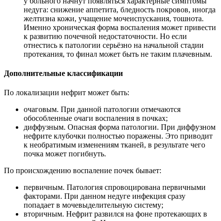
у больного начнут появляться характерные симптомы
недуга: снижение аппетита, бледность покровов, иногда
желтизна кожи, учащение мочеиспускания, тошнота.
Именно хроническая форма воспаления может привести
к развитию почечной недостаточности. Но если
отнестись к патологии серьёзно на начальной стадии
протекания, то финал может быть не таким плачевным.
Дополнительные классификации
По локализации нефрит может быть:
очаговым. При данной патологии отмечаются
обособленные очаги воспаления в почках;
диффузным. Опасная форма патологии. При диффузном
нефрите клубочки полностью поражены. Это приводит
к необратимым изменениям тканей, в результате чего
почка может погибнуть.
По происхождению воспаление почек бывает:
первичным. Патология спровоцирована первичными
факторами. При данном недуге инфекция сразу
попадает в мочевыделительную систему;
вторичным. Нефрит развился на фоне протекающих в