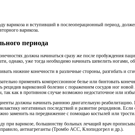
ду варикоза и вступивший в послеоперационный период, должен 
вторного варикоза.
льного периода
нечностях должна начинаться сразу же после пробуждения пацие
ати, однако, уже тогда необходимо начинать шевелить ногами, о
ать нижние конечности в различные стороны, разгибать и сгиба
зательно применять компрессионное белье или бинтовать конеч
ть рецидив варикозной болезни с поражением сосудов ног ново
ч, так как в противном случае возможно недостаточное или изб
циенты должны начинать раннюю двигательную реабилитацию. По
филактику негативных последствий и развитие рецидивов. Если 
ожно заменить на передвижение с помощью костылей или трости
у при варикозе, большинству больных лечащий врач прописывае
правило, антиагреганты (Тромбо АСС, Клопидогрел и др.).