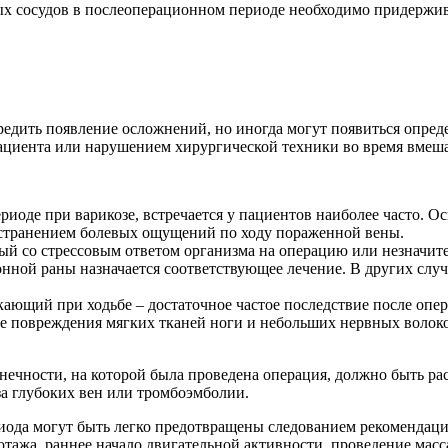
х сосудов в послеоперационном периоде необходимо придержив
едить появление осложнений, но иногда могут появиться опред
пациента или нарушением хирургической техники во время вмеша
оде при варикозе, встречается у пациентов наиболее часто. О
ространением болевых ощущений по ходу пораженной вены.
ный со стрессовым ответом организма на операцию или незначи
нной раны назначается соответствующее лечение. В других случ
ающий при ходьбе – достаточное частое последствие после опе
ате повреждения мягких тканей ноги и небольших нервных волок
чности, на которой была проведена операция, должно быть рас
за глубоких вен или тромбоэмболии.
ода могут быть легко предотвращены следованием рекомендаци
тажа, раннее начало двигательной активности, проведение масс