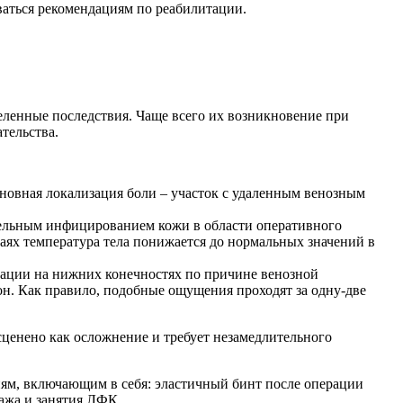
аться рекомендациям по реабилитации.
еленные последствия. Чаще всего их возникновение при
тельства.
сновная локализация боли – участок с удаленным венозным
тельным инфицированием кожи в области оперативного
аях температура тела понижается до нормальных значений в
рации на нижних конечностях по причине венозной
он. Как правило, подобные ощущения проходят за одну-две
ценено как осложнение и требует незамедлительного
ям, включающим в себя: эластичный бинт после операции
ажа и занятия ЛФК.