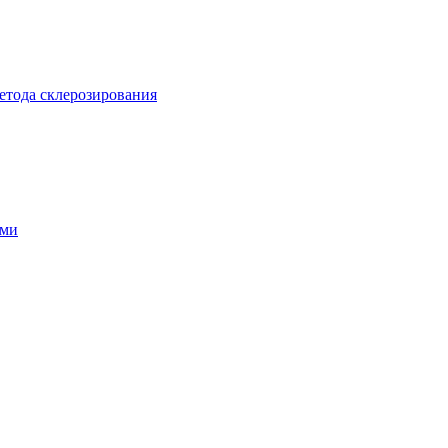
метода склерозирования
ами