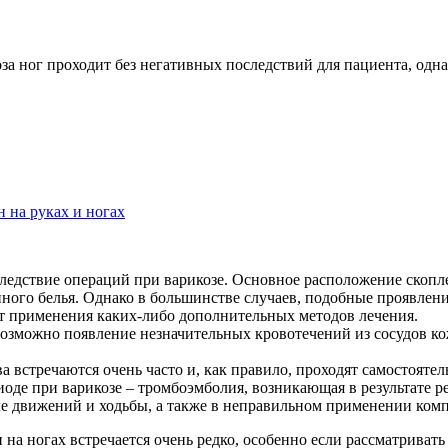
а ног проходит без негативных последствий для пациента, одна
н на руках и ногах
следствие операций при варикозе. Основное расположение скопл
ого белья. Однако в большинстве случаев, подобные проявлени
ует применения каких-либо дополнительных методов лечения.
зможно появление незначительных кровотечений из сосудов ко
встречаются очень часто и, как правило, проходят самостоятель
де при варикозе – тромбоэмболия, возникающая в результате р
але движений и ходьбы, а также в неправильном применении ком
на ногах встречается очень редко, особенно если рассматриват