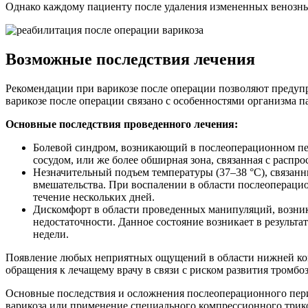
Однако каждому пациенту после удаления измененных венозны
Возможные последствия лечения
Рекомендации при варикозе после операции позволяют предупр
варикозе после операции связано с особенностями организма 
Основные последствия проведенного лечения:
Болевой синдром, возникающий в послеоперационном пери
сосудом, или же более обширная зона, связанная с расп
Незначительный подъем температуры (37–38 °C), связан
вмешательства. При воспалении в области послеоперацио
течение нескольких дней.
Дискомфорт в области проведенных манипуляций, возник
недостаточности. Данное состояние возникает в результ
недели.
Появление любых неприятных ощущений в области нижней коне
обращения к лечащему врачу в связи с риском развития тромбо
Основные последствия и осложнения послеоперационного пери
варикоза или применение специального компрессионного трико