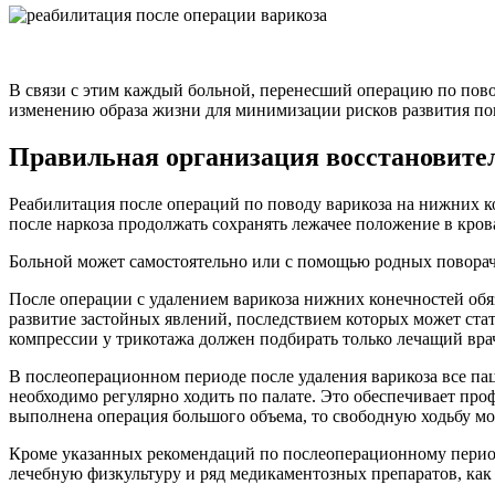
В связи с этим каждый больной, перенесший операцию по пово
изменению образа жизни для минимизации рисков развития по
Правильная организация восстановите
Реабилитация после операций по поводу варикоза на нижних ко
после наркоза продолжать сохранять лежачее положение в кров
Больной может самостоятельно или с помощью родных поворачив
После операции с удалением варикоза нижних конечностей обя
развитие застойных явлений, последствием которых может ста
компрессии у трикотажа должен подбирать только лечащий вра
В послеоперационном периоде после удаления варикоза все па
необходимо регулярно ходить по палате. Это обеспечивает про
выполнена операция большого объема, то свободную ходьбу м
Кроме указанных рекомендаций по послеоперационному период
лечебную физкультуру и ряд медикаментозных препаратов, как 