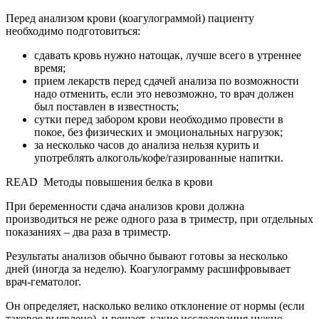
Перед анализом крови (коагулограммой) пациенту
необходимо подготовиться:
сдавать кровь нужно натощак, лучше всего в утреннее
время;
прием лекарств перед сдачей анализа по возможности
надо отменить, если это невозможно, то врач должен
был поставлен в известность;
сутки перед забором крови необходимо провести в
покое, без физических и эмоциональных нагрузок;
за несколько часов до анализа нельзя курить и
употреблять алкоголь/кофе/газированные напитки.
READ
Методы повышения белка в крови
При беременности сдача анализов крови должна
производиться не реже одного раза в триместр, при отдельных
показаниях – два раза в триместр.
Результаты анализов обычно бывают готовы за несколько
дней (иногда за неделю). Коагулограмму расшифровывает
врач-гематолог.
Он определяет, насколько велико отклонение от нормы (если
таковое выявлено), и решает, какие исследования нужно