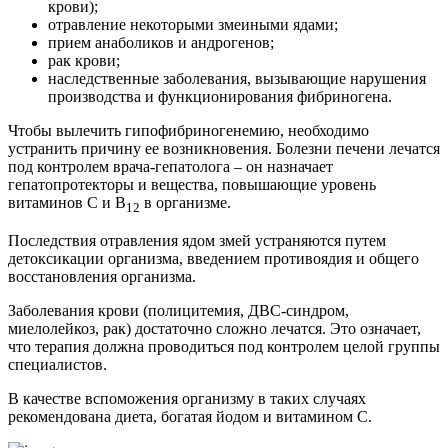
крови);
отравление некоторыми змеиными ядами;
прием анаболиков и андрогенов;
рак крови;
наследственные заболевания, вызывающие нарушения
производства и функционирования фибриногена.
Чтобы вылечить гипофибриногенемию, необходимо
устранить причину ее возникновения. Болезни печени лечатся
под контролем врача-гепатолога – он назначает
гепатопротекторы и вещества, повышающие уровень
витаминов C и B
в организме.
12
Последствия отравления ядом змей устраняются путем
детоксикации организма, введением противоядия и общего
восстановления организма.
Заболевания крови (полицитемия, ДВС-синдром,
миелолейкоз, рак) достаточно сложно лечатся. Это означает,
что терапия должна проводиться под контролем целой группы
специалистов.
В качестве вспоможения организму в таких случаях
рекомендована диета, богатая йодом и витамином C.