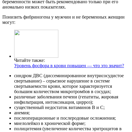
беременности может быть рекомендовано только при его
аномально низких показателях.
Понизить фибриногена у мужчин и не беременных женщин
могут:
Читайте также:
Уровень фосфора в крови повышен — что это значит?
синдром ДВС (диссеминированное внутрисосудистое
свертывание) – серьезное нарушение в системе
свертываемости крови, которое характеризуется
большим количеством микротромбов в сосудах;
различные заболевания печени (гепатиты, жировая
инфильтрация, интоксикация, цирроз);
существенный недостаток витаминов B и C;
анемия;
послеоперационные и послеродовые осложнения;
миелолейкоз в хронической форме;
полицитемия (увеличение количества эритроцитов в