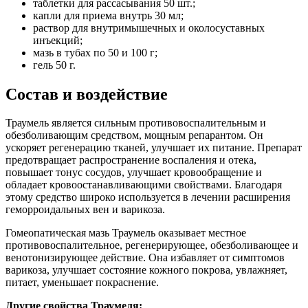
таблетки для рассасывания 50 шт.;
капли для приема внутрь 30 мл;
раствор для внутримышечных и околосуставных
инъекций;
мазь в тубах по 50 и 100 г;
гель 50 г.
Состав и воздействие
Траумель является сильным противовоспалительным и
обезболивающим средством, мощным репарантом. Он
ускоряет регенерацию тканей, улучшает их питание. Препарат
предотвращает распространение воспаления и отека,
повышает тонус сосудов, улучшает кровообращение и
обладает кровоостанавливающими свойствами. Благодаря
этому средство широко используется в лечении расширения
геморроидальных вен и варикоза.
Гомеопатическая мазь Траумель оказывает местное
противовоспалительное, регенерирующее, обезболивающее и
венотонизирующее действие. Она избавляет от симптомов
варикоза, улучшает состояние кожного покрова, увлажняет,
питает, уменьшает покраснение.
Другие свойства Траумеля: