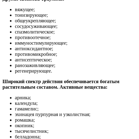
вяжущее;
тонизирующее;
общеукрепляющее;
сосудосуживающее;
спазмолитическое;
противоотечное;
иммуностимулирующее;
антиоксидантное;
противомикробное;
антисептическое;
ранозаживляющее;
регенерирующее.
Широкий спектр действия обеспечивается богатым
растительным составом. Активные вещества:
арника;
календула;
гамамелис;
эхинацея пурпурная и узколистная;
ромашка;
окопник;
тысячелистник;
белладонна;