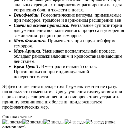
анальных трещинах и варикозном расширении вен для
устранения боли и тяжести в ногах.
Венофлебин.
Гомеопатические капсулы, применяемые
при геморрое, тромбозе и варикозном расширении вен.
Свечи на основе прополиса.
Ректальные суппозитории
для уменьшения воспалительного процесса и ускорения
заживления трещин при геморрое.
Мазь Флеминга.
Применяется при наружной форме
геморроя.
Мазь Арника.
Уменьшает воспалительный процесс,
обладает ранозаживляющим и кровоостанавливающим
действием.
Крем Цель Т.
Имеет растительный состав.
Противопоказан при индивидуальной
непереносимости.
Эффект от лечения препаратом Траумель заметен не сразу,
поскольку это гомеопатия. Для улучшения самочувствия при
варикозном расширении вен или геморрое стоит устранить
причину возникновения болезни, придерживаться
профилактических мер.
Оценка статьи:
(пока
оценок нет)