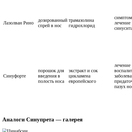
симптом
дозированный
трамазолина
Лазолван Рино
лечение 
спрей в нос
гидрохлорид
синусит
лечение
порошок для
экстракт и сок
воспали
Синуфорте
введения в
цикламена
заболев
полость носа
европейского
придато
пазух но
Аналоги Синупрета — галерея