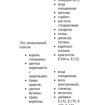
вода
очищенная;
шеллак;
сорбит;
кислота
стеариновая;
сахароза;
тальк;
диоксид
титана;
Это уникальный
карбонат
список
натрия;
красители
корень
Е104 и, Е132.
генцианы;
цветки
первоцвета
вода
с
очищенная;
чашечками;
воск
трава
монтановый;
щавеля;
глюкоза;
цветки
желатин;
бузины;
добавки
трава
Е132, Е170, Е
вербены.