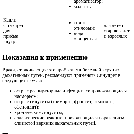
ароматизатор;
мальтит.
Капли
спирт
Синупрет
для детей
этиловый;
для
старше 2 лет
вода
приёма
и взрослых
очищенная.
внутрь
Показания к применению
Врачи, сталкивающиеся с проблемами болезней верхних
дыхательных путей, рекомендуют применять Синупрет в
следующих случаях:
острые респираторные инфекции, сопровождающиеся
насморком;
острые синуситы (гайморит, фронтит, этмоидит,
сфеноидит);
хронические синуситы;
аллергические реакции, проявляющиеся поражением
слизистой верхних дыхательных путей.