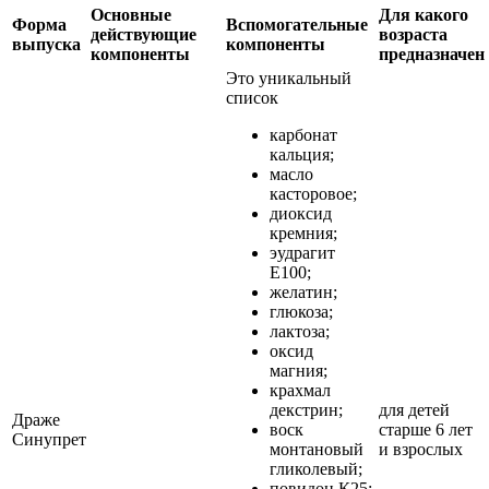
Основные
Для какого
Форма
Вспомогательные
действующие
возраста
выпуска
компоненты
компоненты
предназначен
Это уникальный
список
карбонат
кальция;
масло
касторовое;
диоксид
кремния;
эудрагит
Е100;
желатин;
глюкоза;
лактоза;
оксид
магния;
крахмал
декстрин;
для детей
Драже
воск
старше 6 лет
Синупрет
монтановый
и взрослых
гликолевый;
повидон К25;