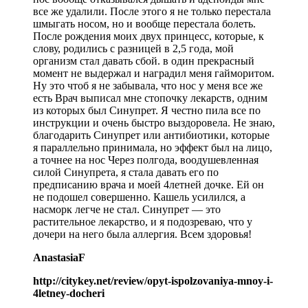
все же удалили. После этого я не только перестала
шмыгать носом, но и вообще перестала болеть.
После рождения моих двух принцесс, которые, к
слову, родились с разницей в 2,5 года, мой
организм стал давать сбой. в один прекрасный
момент не выдержал и наградил меня гайморитом.
Ну это чтоб я не забывала, что нос у меня все же
есть Врач выписал мне стопочку лекарств, одним
из которых был Синупрет. Я честно пила все по
инструкции и очень быстро выздоровела. Не знаю,
благодарить Синупрет или антибиотики, которые
я параллельно принимала, но эффект был на лицо,
а точнее на нос Через полгода, воодушевленная
силой Синупрета, я стала давать его по
предписанию врача и моей 4летней дочке. Ей он
не подошел совершенно. Кашель усилился, а
насморк легче не стал. Синупрет — это
растительное лекарство, и я подозреваю, что у
дочери на него была аллергия. Всем здоровья!
AnastasiaF
http://citykey.net/review/opyt-ispolzovaniya-mnoy-i-
4letney-docheri