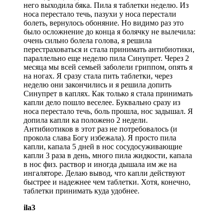
него выходила бяка. Пила я таблетки неделю. Из
носа перестало течь, пазухи у носа перестали
болеть, вернулось обоняние. Но видимо раз это
было осложнение до конца я болячку не вылечила:
очень сильно болела голова, я решила
перестраховаться и стала принимать антибиотики,
параллельно еще неделю пила Синупрет. Через 2
месяца мы всей семьей заболели гриппом, опять я
на ногах. Я сразу стала пить таблетки, через
неделю они закончились и я решила допить
Синупрет в каплях. Как только я стала принимать
капли дело пошло веселее. Буквально сразу из
носа перестало течь, боль прошла, нос задышал. Я
допила капли ка положено 2 недели.
Антибиотиков в этот раз не потребовалось (и
прокола слава Богу избежала). Я просто пила
капли, капала 5 дней в нос сосудосуживающие
капли 3 раза в день, много пила жидкости, капала
в нос физ. раствор и иногда дышала им же на
ингаляторе. Делаю вывод, что капли действуют
быстрее и надежнее чем таблетки. Хотя, конечно,
таблетки принимать куда удобнее.
ila3