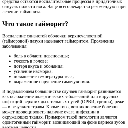
средства остаются воспалительные процессы в придаточных
синусах полости носа. Чаще всего лекарство рекомендуют при
лечении гайморита.
Что такое гайморит?
Воспаление слизистой оболочки верхнечелюстной
(гайморовой) пазухи называют гайморитом. Проявления
заболевания:
боль в области переносицы;
тяжесть в голове;
потеря вкуса и обоняния;
усиление насморка;
повышение температуры тела;
выраженное нарушение самочувствия.
В подавляющем большинстве случаев гайморит развивается
как осложнение аллергических заболеваний или вирусных
инфекций верхних дыхательных путей (ОРВИ, гриппа), реже
— в результате травм. Кроме того, возникновение болезни
может провоцировать наличие очага инфекции в
окружающих тканях. Примером такой патологии является
одонтогенный гайморит, возникающий на фоне кариеса зубов
верхней челюсти.