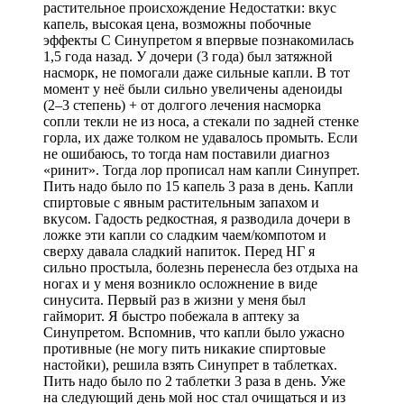
растительное происхождение Недостатки: вкус
капель, высокая цена, возможны побочные
эффекты С Синупретом я впервые познакомилась
1,5 года назад. У дочери (3 года) был затяжной
насморк, не помогали даже сильные капли. В тот
момент у неё были сильно увеличены аденоиды
(2–3 степень) + от долгого лечения насморка
сопли текли не из носа, а стекали по задней стенке
горла, их даже толком не удавалось промыть. Если
не ошибаюсь, то тогда нам поставили диагноз
«ринит». Тогда лор прописал нам капли Синупрет.
Пить надо было по 15 капель 3 раза в день. Капли
спиртовые с явным растительным запахом и
вкусом. Гадость редкостная, я разводила дочери в
ложке эти капли со сладким чаем/компотом и
сверху давала сладкий напиток. Перед НГ я
сильно простыла, болезнь перенесла без отдыха на
ногах и у меня возникло осложнение в виде
синусита. Первый раз в жизни у меня был
гайморит. Я быстро побежала в аптеку за
Синупретом. Вспомнив, что капли было ужасно
противные (не могу пить никакие спиртовые
настойки), решила взять Синупрет в таблетках.
Пить надо было по 2 таблетки 3 раза в день. Уже
на следующий день мой нос стал очищаться и из