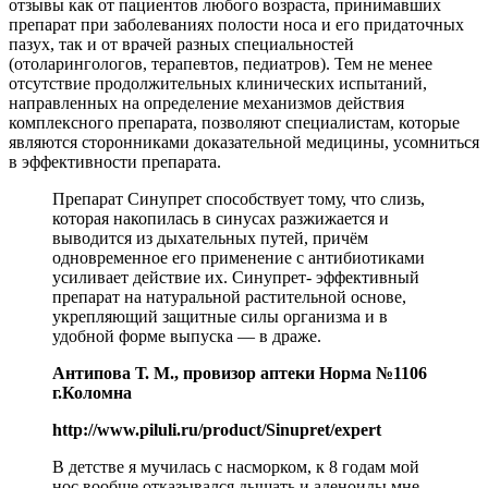
отзывы как от пациентов любого возраста, принимавших
препарат при заболеваниях полости носа и его придаточных
пазух, так и от врачей разных специальностей
(отоларингологов, терапевтов, педиатров). Тем не менее
отсутствие продолжительных клинических испытаний,
направленных на определение механизмов действия
комплексного препарата, позволяют специалистам, которые
являются сторонниками доказательной медицины, усомниться
в эффективности препарата.
Препарат Синупрет способствует тому, что слизь,
которая накопилась в синусах разжижается и
выводится из дыхательных путей, причём
одновременное его применение с антибиотиками
усиливает действие их. Синупрет- эффективный
препарат на натуральной растительной основе,
укрепляющий защитные силы организма и в
удобной форме выпуска — в драже.
Антипова Т. М., провизор аптеки Норма №1106
г.Коломна
http://www.piluli.ru/product/Sinupret/expert
В детстве я мучилась с насморком, к 8 годам мой
нос вообще отказывался дышать и аденоиды мне