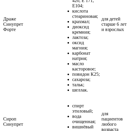
420, Е 171,
Е104;
кислота
стеариновая;
Драже
для детей
крахмал;
Синупрет
старше 6 лет
диоксид
Форте
и взрослых
кремния;
лактоза;
оксид
магния;
карбонат
натрия;
масло
касторовое;
повидон К25;
сахароза;
тальк;
шеллак.
спирт
этиловый;
для
вода
Сироп
пациентов
очищенная;
Синупрет
любого
вишнёвый
возраста