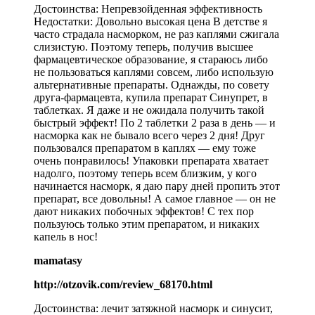
Достоинства: Непревзойденная эффективность
Недостатки: Довольно высокая цена В детстве я
часто страдала насморком, не раз каплями сжигала
слизистую. Поэтому теперь, получив высшее
фармацевтическое образование, я стараюсь либо
не пользоваться каплями совсем, либо использую
альтернативные препараты. Однажды, по совету
друга-фармацевта, купила препарат Синупрет, в
таблетках. Я даже и не ожидала получить такой
быстрый эффект! По 2 таблетки 2 раза в день — и
насморка как не бывало всего через 2 дня! Друг
пользовался препаратом в каплях — ему тоже
очень понравилось! Упаковки препарата хватает
надолго, поэтому теперь всем близким, у кого
начинается насморк, я даю пару дней пропить этот
препарат, все довольны! А самое главное — он не
дают никаких побочных эффектов! С тех пор
пользуюсь только этим препаратом, и никаких
капель в нос!
mamatasy
http://otzovik.com/review_68170.html
Достоинства: лечит затяжной насморк и синусит,