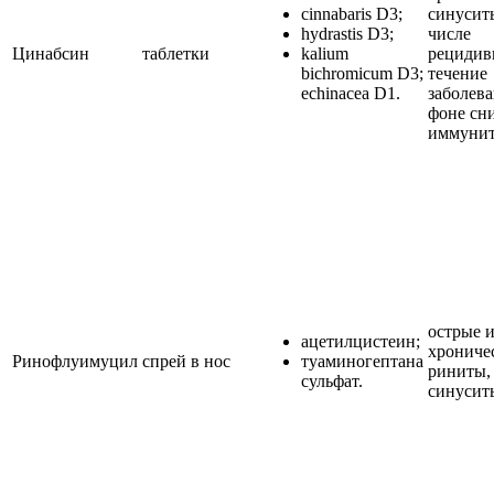
cinnabaris D3;
синуситы
hydrastis D3;
числе
Цинабсин
таблетки
kalium
рециди
bichromicum D3;
течение
echinacea D1.
заболева
фоне сн
иммунит
острые 
ацетилцистеин;
хрониче
Ринофлуимуцил
спрей в нос
туаминогептана
риниты,
сульфат.
синусит