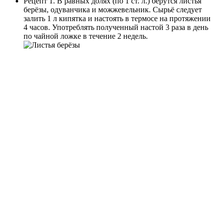
Рецепт 1. В равных долях (по 1 ст. л.) берутся листья
берёзы, одуванчика и можжевельник. Сырьё следует
залить 1 л кипятка и настоять в термосе на протяжении
4 часов. Употреблять полученный настой 3 раза в день
по чайной ложке в течение 2 недель.