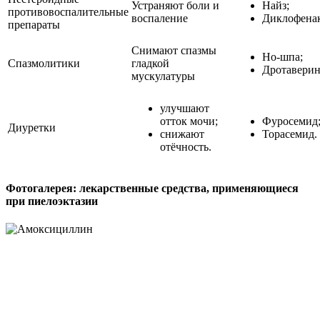
Устраняют боли и
Найз;
противовоспалительные
воспаление
Диклофенак
препараты
Снимают спазмы
Но-шпа;
Спазмолитики
гладкой
Дротаверин
мускулатуры
улучшают
отток мочи;
Фуросемид
Диуретки
снижают
Торасемид.
отёчность.
Фотогалерея: лекарственные средства, применяющиеся
при пиелоэктазии