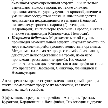
оказывают кратковременный эффект. Они не только
уменьшают вязкость крови, но также снижают
проницаемость сосудов, улучшают кровообращение и
уменьшают сосудистый спазм. К ним принадлежат
медикаменты нефракционного гепарина (Гепарин),
низкомолекулярного гепарина (Далтепарин,
Надропарин), ингибиторы тромбина (Гиролог, Пиявит),
а также гепариноиды (Силодексид, Пентосан).
Непрямого действия.
Медикаменты этой группы не
производят моментальный эффект. Результат заметен по
мере накопления действующего вещества в организм.
Медикаменты тормозят процесс тромбообразования,
действуют непосредственно на тромб, из-за чего
происходит рассасывание тромба. Их можно
использовать как для лечения, так и для профилактики.
Это препараты Варфарин, Синкумар, Фениндион и
Неодикумарин.
Антиагреганты препятствуют склеиванию тромбоцитов, а
также нормализуют процесс их выработки, являются
профилактикой тромбоза.
Эффективные средства от тромбов – Аспирин, Трентал,
Курантил, Кардиопирин, Ламифибан, Тиклопедин и другие.