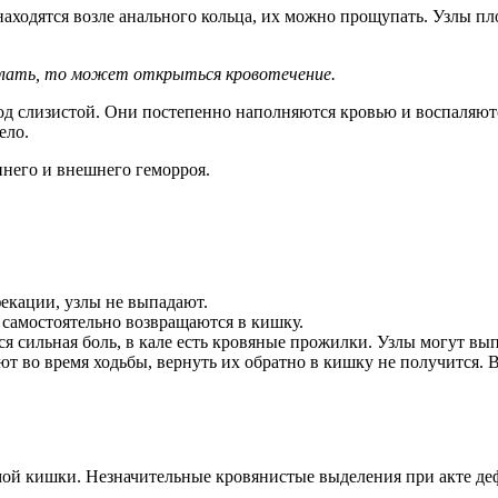
аходятся возле анального кольца, их можно прощупать. Узлы п
делать, то может открыться кровотечение.
под слизистой. Они постепенно наполняются кровью и воспаляютс
ело.
него и внешнего геморроя.
фекации, узлы не выпадают.
 самостоятельно возвращаются в кишку.
я сильная боль, в кале есть кровяные прожилки. Узлы могут вып
т во время ходьбы, вернуть их обратно в кишку не получится. 
ямой кишки. Незначительные кровянистые выделения при акте де