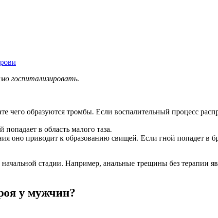
крови
имо госпитализировать.
ате чего образуются тромбы. Если воспалительный процесс распр
 попадает в область малого таза.
ния оно приводит к образованию свищей. Если гной попадет в б
 начальной стадии. Например, анальные трещины без терапии яв
роя у мужчин?