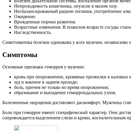
Болезни дыхательной системы, воспаление органов моче
Непроходимость кишечника, опухоли в малом тазу.
Несбалансированный рацион питания, употребление алко
Ожирение.
Врожденные пороки развития.
Возрастные изменения. В пожилом возрасте сосуды стано
Наследственность.
Симптоматика болезни одинакова у всех мужчин, независимо 
Симптомы
Основные признаки геморроя у мужчин:
кровь при опорожнении, кровяные прожилки в каловых м
зуд и жжение в заднем проходе;
боль, причем не только во время опорожнения;
образование и выпадение геморроидальных узлов.
Болезненные ощущения доставляют дискомфорт. Мужчина стано
Боли при геморрое имеют специфический характер. Они доста
сопровождается выделением слизи и крови, воспалительным пр