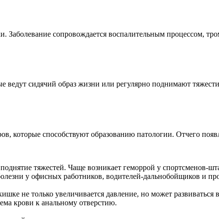
и. Заболевание сопровождается воспалительным процессом, тро
рые ведут сидячий образ жизни или регулярно поднимают тяжести
ров, которые способствуют образованию патологии. Отчего появ
однятие тяжестей. Чаще возникает геморрой у спортсменов-штан
олезни у офисных работников, водителей-дальнобойщиков и про
кишке не только увеличивается давление, но может развиваться
ема крови к анальному отверстию.