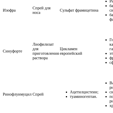
Р
б
Спрей для
Изофра
Сульфат фрамицетина
с
носа
б
ф
Г
Лиофилизат
к
для
Цикламен
г
Синуфорте
приготовления
европейский
э
раствора
ф
с
В
р
Ацетилцистеин;
с
Ринофлуимуцил
Спрей
туаминогептан.
п
р
х