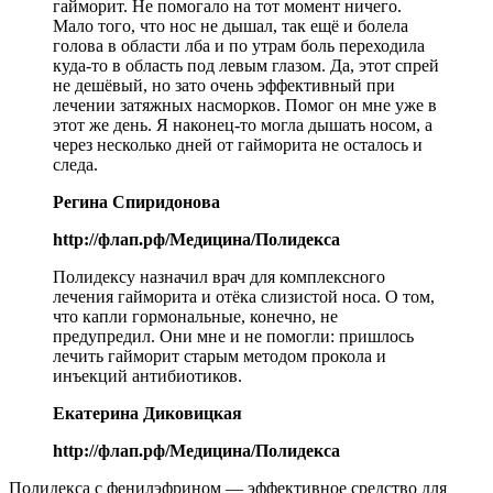
гайморит. Не помогало на тот момент ничего.
Мало того, что нос не дышал, так ещё и болела
голова в области лба и по утрам боль переходила
куда-то в область под левым глазом. Да, этот спрей
не дешёвый, но зато очень эффективный при
лечении затяжных насморков. Помог он мне уже в
этот же день. Я наконец-то могла дышать носом, а
через несколько дней от гайморита не осталось и
следа.
Регина Спиридонова
http://флап.рф/Медицина/Полидекса
Полидексу назначил врач для комплексного
лечения гайморита и отёка слизистой носа. О том,
что капли гормональные, конечно, не
предупредил. Они мне и не помогли: пришлось
лечить гайморит старым методом прокола и
инъекций антибиотиков.
Екатерина Диковицкая
http://флап.рф/Медицина/Полидекса
Полидекса с фенилэфрином — эффективное средство для