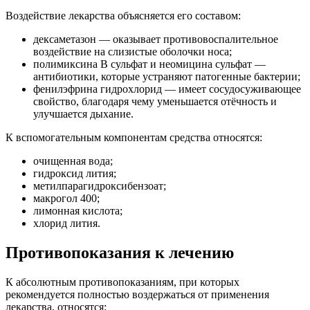
Воздействие лекарства объясняется его составом:
дексаметазон — оказывает противовоспалительное
воздействие на слизистые оболочки носа;
полимиксина B сульфат и неомицина сульфат —
антибиотики, которые устраняют патогенные бактерии;
фенилэфрина гидрохлорид — имеет сосудосуживающее
свойство, благодаря чему уменьшается отёчность и
улучшается дыхание.
К вспомогательным компонентам средства относятся:
очищенная вода;
гидроксид лития;
метилпарагидроксибензоат;
макрогол 400;
лимонная кислота;
хлорид лития.
Противопоказания к лечению
К абсолютным противопоказаниям, при которых
рекомендуется полностью воздержаться от применения
лекарства, относятся: