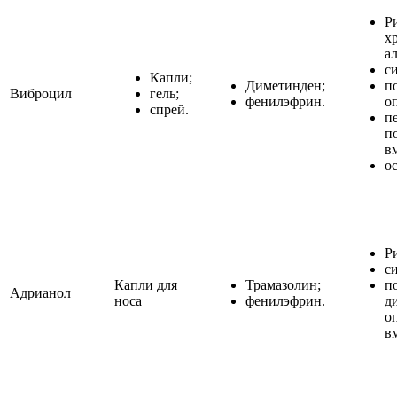
Р
х
а
с
Капли;
Диметинден;
п
Виброцил
гель;
фенилэфрин.
о
спрей.
п
п
в
о
Р
с
Капли для
Трамазолин;
п
Адрианол
носа
фенилэфрин.
д
о
в