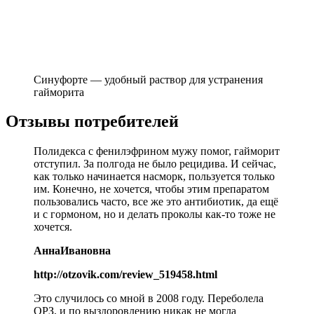
Синуфорте — удобный раствор для устранения
гайморита
Отзывы потребителей
Полидекса с фенилэфрином мужу помог, гайморит
отступил. За полгода не было рецидива. И сейчас,
как только начинается насморк, пользуется только
им. Конечно, не хочется, чтобы этим препаратом
пользовались часто, все же это антибиотик, да ещё
и с гормоном, но и делать проколы как-то тоже не
хочется.
АннаИвановна
http://otzovik.com/review_519458.html
Это случилось со мной в 2008 году. Переболела
ОРЗ, и по выздоровлению никак не могла