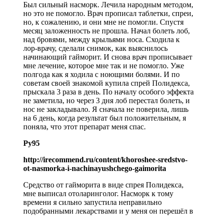
Был сильный насморк. Лечила народным методом,
но это не помогло. Врач прописал таблетки, спреи,
но, к сожалению, и они мне не помогли. Спустя
месяц заложенность не прошла. Начал болеть лоб,
над бровями, между крыльями носа. Сходила к
лор-врачу, сделали снимок, как выяснилось
начинающий гайморит. И снова врач прописывает
мне лечение, которое мне так и не помогло. Уже
полгода как я ходила с ноющими болями. И по
советам своей знакомой купила спрей Полидекса,
прыскала 3 раза в день. По началу особого эффекта
не заметила, но через 3 дня лоб перестал болеть, и
нос не закладывало. Я сначала не поверила, лишь
на 6 день, когда результат был положительным, я
поняла, что этот препарат меня спас.
Ру95
http://irecommend.ru/content/khoroshee-sredstvo-
ot-nasmorka-i-nachinayushchego-gaimorita
Средство от гайморита в виде спрея Полидекса,
мне выписал отоларинголог. Насморк к тому
времени я сильно запустила неправильно
подобранными лекарствами и у меня он перешёл в