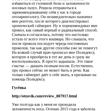
избавиться от головной боли и заложенности
носовых пазух. Решила отправиться к
зарекомендовавшему себя у нас в городе
отоларингологу. Он незамедлительно назначил
мне рентген, после которого диагностировал
хронический гайморит. Ну и порекомендовал мне
прокол, как самый верный и радикальный способ.
Сначала я согласилась, потому что настолько
устала от всего этого кошмара. Но слышала, что
после прокола последует череда постоянных
проколов, так как другие способы уже не помогут.
На всякий случай врач прописал мне Полидексу,
которую я приобрела в тот же день и сразу же
воспользовалась. Я просто задышала. Это такое
счастье — дышать полным носом. Естественно,
про прокол сейчас не может быть и речи. Как
только гайморит даёт о себе знать, я призываю на
помощь Полидексу.
Гусёнка
http://otzovik.com/review_887917.html
Уже полгода как у меня не проходила
заложенность носа. Осенью 2015 года я заболела.