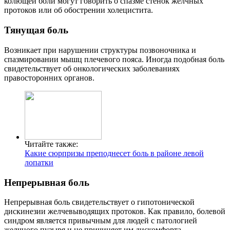
колющей боли могут говорить о спазме стенок желчных
протоков или об обострении холецистита.
Тянущая боль
Возникает при нарушении структуры позвоночника и
спазмировании мышц плечевого пояса. Иногда подобная боль
свидетельствует об онкологических заболеваниях
правосторонних органов.
Читайте также:
Какие сюрпризы преподнесет боль в районе левой
лопатки
Непрерывная боль
Непрерывная боль свидетельствует о гипотонической
дискинезии желчевыводящих протоков. Как правило, болевой
синдром является привычным для людей с патологией
желчного пузыря и не причиняет им дискомфорта.