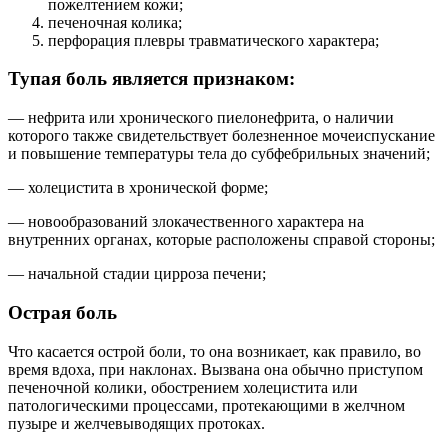
пожелтением кожи;
печеночная колика;
перфорация плевры травматического характера;
Тупая боль является признаком:
— нефрита или хронического пиелонефрита, о наличии
которого также свидетельствует болезненное мочеиспускание
и повышение температуры тела до субфебрильных значений;
— холецистита в хронической форме;
— новообразований злокачественного характера на
внутренних органах, которые расположены справой стороны;
— начальной стадии цирроза печени;
Острая боль
Что касается острой боли, то она возникает, как правило, во
время вдоха, при наклонах. Вызвана она обычно приступом
печеночной колики, обострением холецистита или
патологическими процессами, протекающими в желчном
пузыре и желчевыводящих протоках.