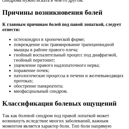
синдрома нужно искать в чем-то другом.
Причины возникновения болей
К главным причинам болей под павой лопаткой, следует
отнести:
остеохондроз в хронической форме;
повреждение или травмирование трапециевидной
мышцы в районе правого плеча;
гнойный воспалительный процесс под диафрагмой,
гнойный перитонит;
ущемление правого надлопаточного нерва;
поражение почек;
патологические процессы в печени и желчевыводящих
протоках;
обострение панкреатита;
миофасциальный синдром.
Классификация болевых ощущений
Так как болевой синдром под правой лопаткой может
возникнуть вследствие многих заболеваний, важным
моментом является характер боли. Тип боли напрямую