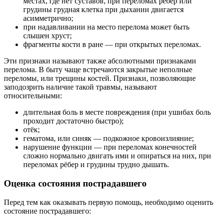
местах, где нет суставов, при переломах рёбер или
грудины грудная клетка при дыхании двигается
асимметрично;
при надавливании на место перелома может быть
слышен хруст;
фрагменты кости в ране — при открытых переломах.
Эти признаки называют также абсолютными признаками
перелома. В быту чаще встречаются закрытые неполные
переломы, или трещины костей. Признаки, позволяющие
заподозрить наличие такой травмы, называют
относительными:
длительная боль в месте повреждения (при ушибах боль
проходит достаточно быстро);
отёк;
гематома, или синяк — подкожное кровоизлияние;
нарушение функции — при переломах конечностей
сложно нормально двигать ими и опираться на них, при
переломах рёбер и грудины трудно дышать.
Оценка состояния пострадавшего
Перед тем как оказывать первую помощь, необходимо оценить
состояние пострадавшего: