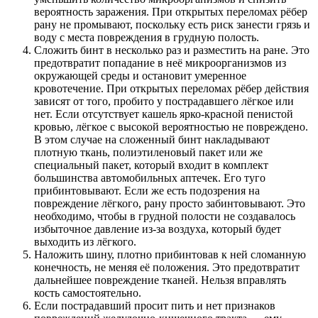
вероятность заражения. При открытых переломах рёбер
рану не промывают, поскольку есть риск занести грязь и
воду с места повреждения в грудную полость.
Сложить бинт в несколько раз и разместить на ране. Это
предотвратит попадание в неё микроорганизмов из
окружающей среды и остановит умеренное
кровотечение. При открытых переломах рёбер действия
зависят от того, пробито у пострадавшего лёгкое или
нет. Если отсутствует кашель ярко-красной пенистой
кровью, лёгкое с высокой вероятностью не повреждено.
В этом случае на сложенный бинт накладывают
плотную ткань, полиэтиленовый пакет или же
специальный пакет, который входит в комплект
большинства автомобильных аптечек. Его туго
прибинтовывают. Если же есть подозрения на
повреждение лёгкого, рану просто забинтовывают. Это
необходимо, чтобы в грудной полости не создавалось
избыточное давление из-за воздуха, который будет
выходить из лёгкого.
Наложить шину, плотно прибинтовав к ней сломанную
конечность, не меняя её положения. Это предотвратит
дальнейшее повреждение тканей. Нельзя вправлять
кость самостоятельно.
Если пострадавший просит пить и нет признаков