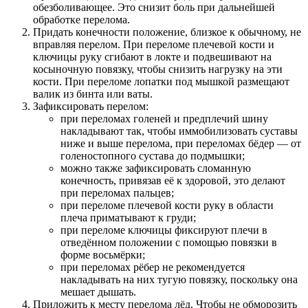
обезболивающее. Это снизит боль при дальнейшей
обработке перелома.
Придать конечности положение, близкое к обычному, не
вправляя перелом. При переломе плечевой кости и
ключицы руку сгибают в локте и подвешивают на
косыночную повязку, чтобы снизить нагрузку на эти
кости. При переломе лопатки под мышкой размещают
валик из бинта или ваты.
Зафиксировать перелом:
при переломах голеней и предплечий шину
накладывают так, чтобы иммобилизовать суставы
ниже и выше перелома, при переломах бёдер — от
голеностопного сустава до подмышки;
можно также зафиксировать сломанную
конечность, привязав её к здоровой, это делают
при переломах пальцев;
при переломе плечевой кости руку в области
плеча приматывают к груди;
при переломе ключицы фиксируют плечи в
отведённом положении с помощью повязки в
форме восьмёрки;
при переломах рёбер не рекомендуется
накладывать на них тугую повязку, поскольку она
мешает дышать.
Приложить к месту перелома лёд. Чтобы не обморозить