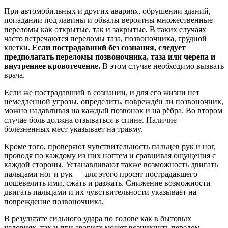
При автомобильных и других авариях, обрушении зданий,
попадании под лавины и обвалы вероятны множественные
переломы как открытые, так и закрытые. В таких случаях
часто встречаются переломы таза, позвоночника, грудной
клетки.
Если пострадавший без сознания, следует
предполагать переломы позвоночника, таза или черепа и
внутреннее кровотечение.
В этом случае необходимо вызвать
врача.
Если же пострадавший в сознании, и для его жизни нет
немедленной угрозы, определить, повреждён ли позвоночник,
можно надавливая на каждый позвонок и на рёбра. Во втором
случае боль должна отзываться в спине. Наличие
болезненных мест указывает на травму.
Кроме того, проверяют чувствительность пальцев рук и ног,
проводя по каждому из них ногтем и сравнивая ощущения с
каждой стороны. Устанавливают также возможность двигать
пальцами ног и рук — для этого просят пострадавшего
пошевелить ими, сжать и разжать. Снижение возможности
двигать пальцами и их чувствительности указывает на
повреждение позвоночника.
В результате сильного удара по голове как в бытовых
условиях, так и при авариях может возникнуть перелом