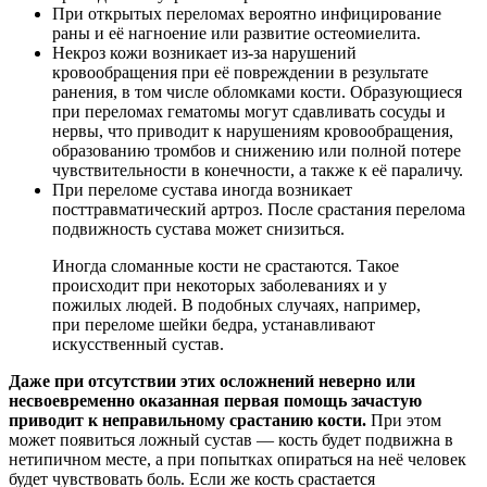
При открытых переломах вероятно инфицирование
раны и её нагноение или развитие остеомиелита.
Некроз кожи возникает из-за нарушений
кровообращения при её повреждении в результате
ранения, в том числе обломками кости. Образующиеся
при переломах гематомы могут сдавливать сосуды и
нервы, что приводит к нарушениям кровообращения,
образованию тромбов и снижению или полной потере
чувствительности в конечности, а также к её параличу.
При переломе сустава иногда возникает
посттравматический артроз. После срастания перелома
подвижность сустава может снизиться.
Иногда сломанные кости не срастаются. Такое
происходит при некоторых заболеваниях и у
пожилых людей. В подобных случаях, например,
при переломе шейки бедра, устанавливают
искусственный сустав.
Даже при отсутствии этих осложнений неверно или
несвоевременно оказанная первая помощь зачастую
приводит к неправильному срастанию кости.
При этом
может появиться ложный сустав — кость будет подвижна в
нетипичном месте, а при попытках опираться на неё человек
будет чувствовать боль. Если же кость срастается