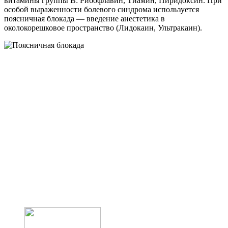
витамины группы В: Рибофлавин, Тиамин, Пиридоксин. При
особой выраженности болевого синдрома используется
поясничная блокада — введение анестетика в
околокорешковое пространство (Лидокаин, Ультракаин).