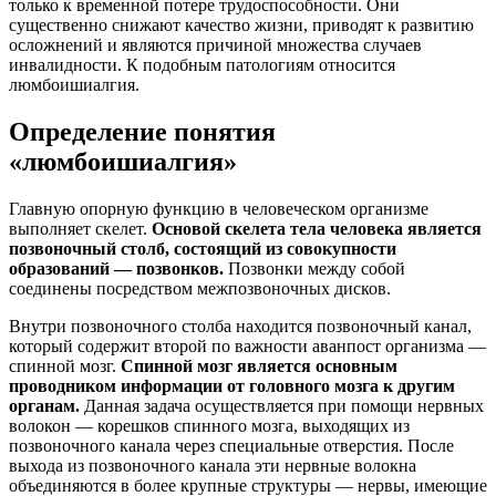
только к временной потере трудоспособности. Они
существенно снижают качество жизни, приводят к развитию
осложнений и являются причиной множества случаев
инвалидности. К подобным патологиям относится
люмбоишиалгия.
Определение понятия
«люмбоишиалгия»
Главную опорную функцию в человеческом организме
выполняет скелет.
Основой скелета тела человека является
позвоночный столб, состоящий из совокупности
образований — позвонков.
Позвонки между собой
соединены посредством межпозвоночных дисков.
Внутри позвоночного столба находится позвоночный канал,
который содержит второй по важности аванпост организма —
спинной мозг.
Спинной мозг является основным
проводником информации от головного мозга к другим
органам.
Данная задача осуществляется при помощи нервных
волокон — корешков спинного мозга, выходящих из
позвоночного канала через специальные отверстия. После
выхода из позвоночного канала эти нервные волокна
объединяются в более крупные структуры — нервы, имеющие