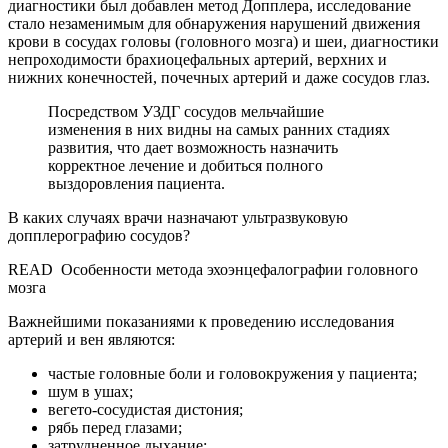
диагностики был добавлен метод Допплера, исследование
стало незаменимым для обнаружения нарушений движения
крови в сосудах головы (головного мозга) и шеи, диагностики
непроходимости брахиоцефальных артерий, верхних и
нижних конечностей, почечных артерий и даже сосудов глаз.
Посредством УЗДГ сосудов мельчайшие
изменения в них видны на самых ранних стадиях
развития, что дает возможность назначить
корректное лечение и добиться полного
выздоровления пациента.
В каких случаях врачи назначают ультразвуковую
допплерографию сосудов?
READ
Особенности метода эхоэнцефалографии головного
мозга
Важнейшими показаниями к проведению исследования
артерий и вен являются:
частые головные боли и головокружения у пациента;
шум в ушах;
вегето-сосудистая дистония;
рябь перед глазами;
затрудненное дыхание;