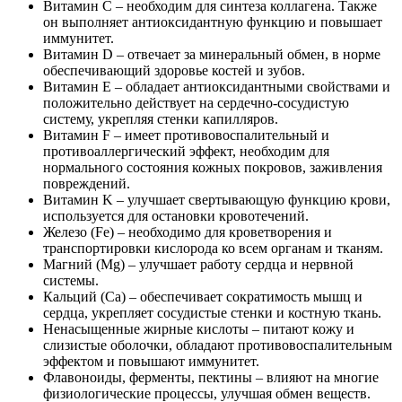
Витамин C – необходим для синтеза коллагена. Также
он выполняет антиоксидантную функцию и повышает
иммунитет.
Витамин D – отвечает за минеральный обмен, в норме
обеспечивающий здоровье костей и зубов.
Витамин E – обладает антиоксидантными свойствами и
положительно действует на сердечно-сосудистую
систему, укрепляя стенки капилляров.
Витамин F – имеет противовоспалительный и
противоаллергический эффект, необходим для
нормального состояния кожных покровов, заживления
повреждений.
Витамин K – улучшает свертывающую функцию крови,
используется для остановки кровотечений.
Железо (Fe) – необходимо для кроветворения и
транспортировки кислорода ко всем органам и тканям.
Магний (Mg) – улучшает работу сердца и нервной
системы.
Кальций (Ca) – обеспечивает сократимость мышц и
сердца, укрепляет сосудистые стенки и костную ткань.
Ненасыщенные жирные кислоты – питают кожу и
слизистые оболочки, обладают противовоспалительным
эффектом и повышают иммунитет.
Флавоноиды, ферменты, пектины – влияют на многие
физиологические процессы, улучшая обмен веществ.