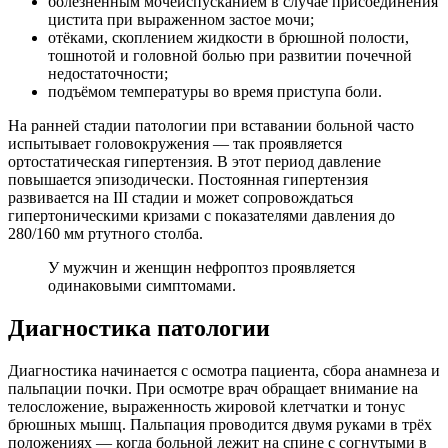
болезненным мочеиспусканием в случае присоединения
цистита при выраженном застое мочи;
отёками, скоплением жидкости в брюшной полости,
тошнотой и головной болью при развитии почечной
недостаточности;
подъёмом температуры во время приступа боли.
На ранней стадии патологии при вставании больной часто
испытывает головокружения — так проявляется
ортостатическая гипертензия. В этот период давление
повышается эпизодически. Постоянная гипертензия
развивается на III стадии и может сопровождаться
гипертоническими кризами с показателями давления до
280/160 мм ртутного столба.
У мужчин и женщин нефроптоз проявляется
одинаковыми симптомами.
Диагностика патологии
Диагностика начинается с осмотра пациента, сбора анамнеза и
пальпации почки. При осмотре врач обращает внимание на
телосложение, выраженность жировой клетчатки и тонус
брюшных мышц. Пальпация проводится двумя руками в трёх
положениях — когда больной лежит на спине с согнутыми в