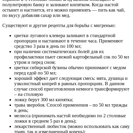
полулитровую банку и заливают кипятком. Когда настой
остынет и настоится, его можно применять — пить как чай,
по вкусу добавляя сахар или мед.
Существуют и другие рецепты для борьбы с мигренью:
цветки лугового клевера заливают в стандартной
пропорции и настаивают в течение часа. Применяют
средство 3 раза в день по 100 мл;
при наличии систематических болей для их
профилактики пьют свежий картофельный сок по 50 мл
утром и перед сном;
цветки сибирской бузины обычно принимают с медом
перед едой по 50 мл;
хороший эффект дает следующая смесь: мята, душица и
узколистный кипрей в равных пропорциях. В данном
случае способ приготовления немного трансформируют
– на столовую
ложку берут 300 мл кипятка;
трава зверобоя. Способ применения – по 50 мл трижды
в день;
мелисса (принимать настой необходимо по 2 столовые
ложки в среднем 5 раз в день);
лекарственный любисток (можно использовать как саму
траву, так и измельченный корень);