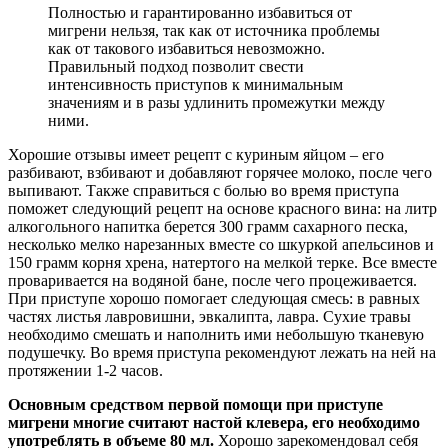
Полностью и гарантированно избавиться от
мигрени нельзя, так как от источника проблемы
как от такового избавиться невозможно.
Правильный подход позволит свести
интенсивность приступов к минимальным
значениям и в разы удлинить промежутки между
ними.
Хорошие отзывы имеет рецепт с куриным яйцом – его
разбивают, взбивают и добавляют горячее молоко, после чего
выпивают. Также справиться с болью во время приступа
поможет следующий рецепт на основе красного вина: на литр
алкогольного напитка берется 300 грамм сахарного песка,
несколько мелко нарезанных вместе со шкуркой апельсинов и
150 грамм корня хрена, натертого на мелкой терке. Все вместе
проваривается на водяной бане, после чего процеживается.
При приступе хорошо помогает следующая смесь: в равных
частях листья лавровишни, эвкалипта, лавра. Сухие травы
необходимо смешать и наполнить ими небольшую тканевую
подушечку. Во время приступа рекомендуют лежать на ней на
протяжении 1-2 часов.
Основным средством первой помощи при приступе
мигрени многие считают настой клевера, его необходимо
употреблять в объеме 80 мл.
Хорошо зарекомендовал себя