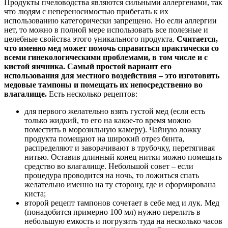
Продукты пчеловодства являются сильными аллергенами, так
что людям с непереносимостью прибегать к их
использованию категорически запрещено. Но если аллергии
нет, то можно в полной мере использовать все полезные и
целебные свойства этого уникального продукта.
Считается,
что именно мед может помочь справиться практически со
всеми гинекологическими проблемами, в том числе и с
кистой яичника.
Самый простой вариант его
использования для местного воздействия – это изготовить
медовые тампоны и помещать их непосредственно во
влагалище.
Есть несколько рецептов:
для первого желательно взять густой мед (если есть
только жидкий, то его на какое-то время можно
поместить в морозильную камеру). Чайную ложку
продукта помещают на широкий отрез бинта,
распределяют и заворачивают в трубочку, перетягивая
нитью. Оставив длинный конец нитки можно помещать
средство во влагалище. Небольшой совет – если
процедура проводится на ночь, то ложиться спать
желательно именно на ту сторону, где и сформирована
киста;
второй рецепт тампонов сочетает в себе мед и лук. Мед
(понадобится примерно 100 мл) нужно перелить в
небольшую емкость и погрузить туда на несколько часов