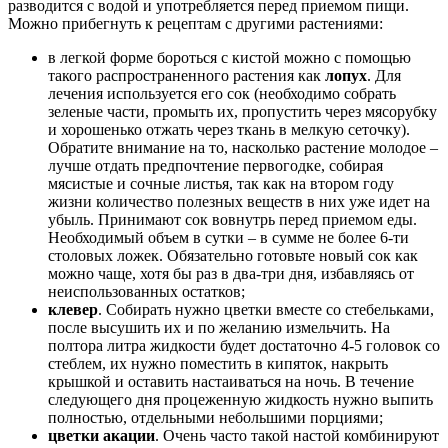
разводится с водой и употребляется перед приемом пищи.
Можно прибегнуть к рецептам с другими растениями:
в легкой форме бороться с кистой можно с помощью
такого распространенного растения как
лопух
. Для
лечения используется его сок (необходимо собрать
зеленые части, промыть их, пропустить через мясорубку
и хорошенько отжать через ткань в мелкую сеточку).
Обратите внимание на то, насколько растение молодое –
лучше отдать предпочтение первогодке, собирая
мясистые и сочные листья, так как на втором году
жизни количество полезных веществ в них уже идет на
убыль. Принимают сок вовнутрь перед приемом еды.
Необходимый объем в сутки – в сумме не более 6-ти
столовых ложек. Обязательно готовьте новый сок как
можно чаще, хотя бы раз в два-три дня, избавляясь от
неиспользованных остатков;
клевер
. Собирать нужно цветки вместе со стебельками,
после высушить их и по желанию измельчить. На
полтора литра жидкости будет достаточно 4-5 головок со
стеблем, их нужно поместить в кипяток, накрыть
крышкой и оставить настаиваться на ночь. В течение
следующего дня процеженную жидкость нужно выпить
полностью, отдельными небольшими порциями;
цветки акации
. Очень часто такой настой комбинируют