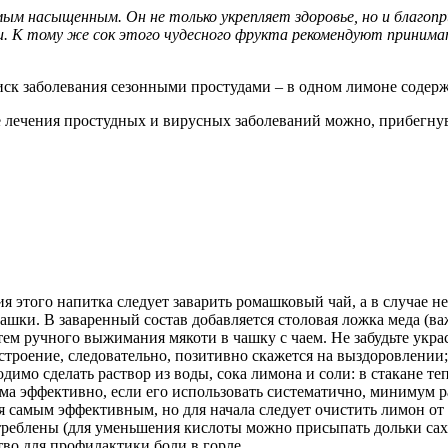
мым насыщенным. Он не только укрепляет здоровье, но и благопр
. К тому же сок этого чудесного фрукта рекомендуют принима
ск заболевания сезонными простудами – в одном лимоне содерж
же лечения простудных и вирусных заболеваний можно, прибегн
 этого напитка следует заварить ромашковый чай, а в случае н
шки. В заваренный состав добавляется столовая ложка меда (в
ем ручного выжимания мякоти в чашку с чаем. Не забудьте украс
строение, следовательно, позитивно скажется на выздоровлении;
имо сделать раствор из воды, сока лимона и соли: в стакане те
а эффективно, если его использовать систематично, минимум ра
 самым эффективным, но для начала следует очистить лимон от 
треблены (для уменьшения кислоты можно присыпать дольки сахар
тво для профилактики боли в горле.