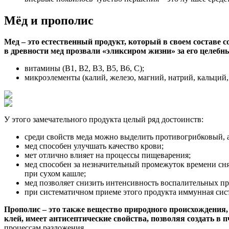
Мёд и прополис
Мед – это естественный продукт, который в своем составе 
в древности мед прозвали «эликсиром жизни» за его целебн
витамины (В1, В2, В3, В5, В6, С);
микроэлементы (калий, железо, магний, натрий, кальций, 
У этого замечательного продукта целый ряд достоинств:
среди свойств меда можно выделить противогрибковый, 
мед способен улучшать качество крови;
мет отлично влияет на процессы пищеварения;
мед способен за незначительный промежуток времени сня
при сухом кашле;
мед позволяет снизить интенсивность воспалительных про
при систематичном приеме этого продукта иммунная сист
Прополис – это также вещество природного происхождения, 
клей, имеет антисептические свойства, позволяя создать в 
процессам разложения.