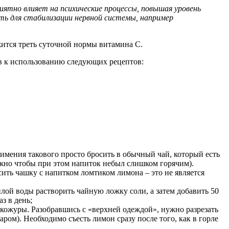
иятно влияет на психические процессы, повышая уровень
ть для стабилизации нервной системы, например
ится треть суточной нормы витамина С.
ув к использованию следующих рецептов:
еимения такового просто бросить в обычный чай, который есть
ажно чтобы при этом напиток небыл слишком горячим).
ить чашку с напитком ломтиком лимона – это не является
плой воды растворить чайную ложку соли, а затем добавить 50
з в день;
кожуры. Разобравшись с «верхней одеждой», нужно разрезать
ом). Необходимо съесть лимон сразу после того, как в горле