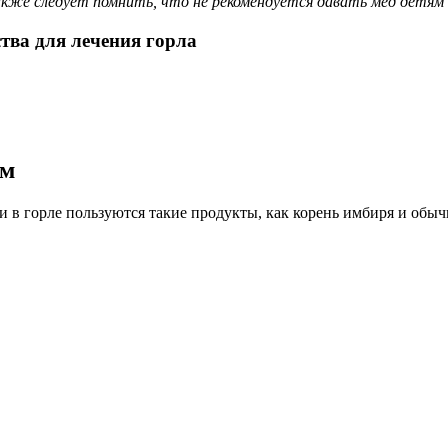
кже следует помнить, что не рекомендуется давать мед детям д
тва для лечения горла
ем
 в горле пользуются такие продукты, как корень имбиря и обыч