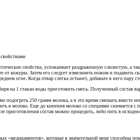
 свойствами
тические свойства, успокаивает раздраженную слизистую, а та
те от кожуры. Затем его следует измельчить ножом и подавить с
еднем огне. Когда отвар слегка остынет, добавьте в него пару ст
биря на 1 стакан воды приготовить смесь. Полученный состав вар
мо подогреть 250 грамм молока, а в это время смешать вместе 
ть в молоко. Еще до кипения молоко со специями снимается с пл
ле приготовления состав можно процедить, либо пить в исходно
ых «медикаментов», которые в значительной мере способны пом