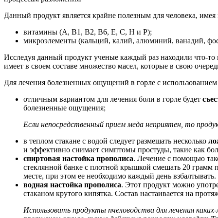
Данный продукт является крайне полезным для человека, имея 
витамины (А, В1, В2, В6, Е, С, Н и Р);
микроэлементы (кальций, калий, алюминий, ванадий, фосфо
Исследуя данный продукт ученые каждый раз находили что-то н
имеет в своем составе множество масел, которые в свою очер
Для лечения болезненных ощущений в горле с использованием
отличным вариантом для лечения боли в горле будет
съес
болезненные ощущения;
Если непосредственный прием меда неприятен, то проду
в теплом стакане с водой следует размешать несколько
ло
и эффективно снимает симптомы простуды, такие как боль
спиртовая настойка прополиса
. Лечение с помощью так
стеклянной банке с плотной крышкой смешать 20 грамм пр
месте, при этом ее необходимо каждый день взбалтывать.
водная настойка прополиса
. Этот продукт можно употре
стаканом крутого кипятка. Состав настаивается на протя
Использовать продукты пчеловодства для лечения каких-