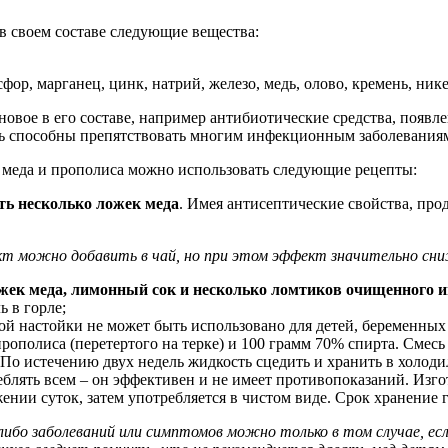
в своем составе следующие вещества:
р, марганец, цинк, натрий, железо, медь, олово, кремень, никел
овое в его составе, например антибиотические средства, появле
едь способны препятствовать многим инфекционным заболевания
 меда и прополиса можно использовать следующие рецепты:
ть несколько ложек меда
. Имея антисептические свойства, про
кт можно добавить в чай, но при этом эффект значительно сн
жек меда, лимонный сок и несколько ломтиков очищенного 
 в горле;
ой настойки не может быть использовано для детей, беременны
ополиса (перетертого на терке) и 100 грамм 70% спирта. Смесь
 По истечению двух недель жидкость сцедить и хранить в холоди
блять всем – он эффективен и не имеет противопоказаний. Изгот
жении суток, затем употребляется в чистом виде. Срок хранение 
либо заболеваний или симптомов можно только в том случае, ес