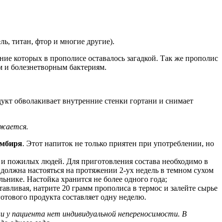
ь, титан, фтор и многие другие).
ние которых в прополисе оставалось загадкой. Так же прополис
м и болезнетворным бактериям.
дукт обволакивает внутренние стенки гортани и снимает
ижается.
имбиря
. Этот напиток не только приятен при употреблении, но
х и пожилых людей. Для приготовления состава необходимо в
 должна настояться на протяжении 2-ух недель в темном сухом
льнике. Настойка хранится не более одного года;
авливая, натрите 20 грамм прополиса в термос и залейте сырье
готового продукта составляет одну неделю.
ли у пациента нет индивидуальной непереносимости. В