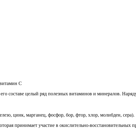
 витамин С
 его составе целый ряд полезных витаминов и минералов. Наря
лезо, цинк, марганец, фосфор, бор, фтор, хлор, молибден, сера).
которая принимает участие в окислительно-восстановительных п