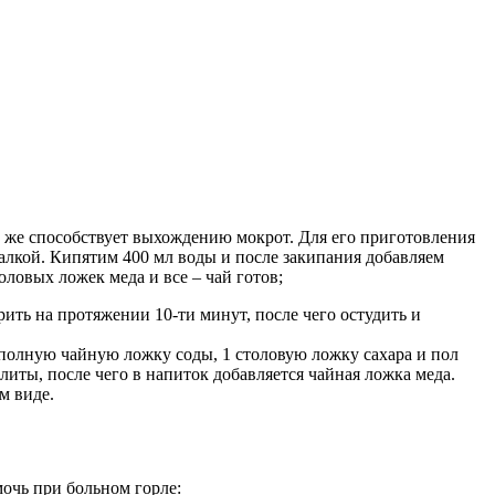
к же способствует выхождению мокрот. Для его приготовления
калкой. Кипятим 400 мл воды и после закипания добавляем
оловых ложек меда и все – чай готов;
ить на протяжении 10-ти минут, после чего остудить и
неполную чайную ложку соды, 1 столовую ложку сахара и пол
иты, после чего в напиток добавляется чайная ложка меда.
м виде.
очь при больном горле: