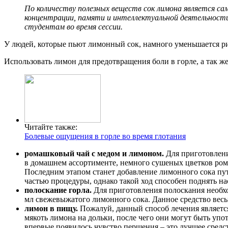
По количеству полезных веществ сок лимона является са
концентрации, памяти и интеллектуальной деятельности
студентам во время сессии.
У людей, которые пьют лимонный сок, намного уменьшается ри
Использовать лимон для предотвращения боли в горле, а так 
Читайте также:
Болевые ощущения в горле во время глотания
ромашковый чай с медом и лимоном.
Для приготовления
в домашнем ассортименте, немного сушеных цветков рома
Последним этапом станет добавление лимонного сока пут
частью процедуры, однако такой ход способен поднять на
полоскание горла.
Для приготовления полоскания необход
мл свежевыжатого лимонного сока. Данное средство весьм
лимон в пищу.
Пожалуй, данный способ лечения является
мякоть лимона на дольки, после чего они могут быть упо
впервые появилось чувство першения – это лучшее средс