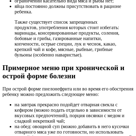
ограничений касательно вида мяса и рыбы нет;
яйца постоянно должны присутствовать в рационе
ребенка.
Также существует список запрещенных
продуктов, употребления которых стоит избегать:
маринады, консервированные продукты, соления,
бобовые и грибы, газированные напитки,
копчености, острые специи, лук и чеснок, какао,
крепкий чай и кофе, мясные, рыбные, грибные
бульоны (особенно наваристые).
Примерное меню при хронической и
острой форме болезни
При острой форме пиелонефрита или во время его обострения
ребенку можно предложить следующее меню:
на завтрак прекрасно подойдет отварная свекла с
кефиром (можно подать отдельно в зависимости от
вкусовых предпочтений), порция овсянки с медом и
сладкий некрепкий чай;
на обед: овощной суп (можно добавить в него кусочки
отварного мяса уже по готовности, но использовать