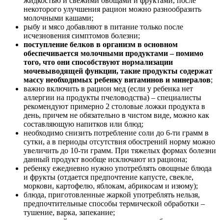
жидкостью и свежими овощами и фруктами, после
некоторого улучшения рацион можно разнообразить
молочными кашами;
рыбу и мясо добавляют в питание только после
исчезновения симптомов болезни;
поступление белков в организм в основном
обеспечивается молочными продуктами – помимо
того, что они способствуют нормализации
мочевыводящей функции, такие продукты содержат
массу необходимых ребенку витаминов и минералов
;
важно включить в рацион мед (если у ребенка нет
аллергии на продукты пчеловодства) – специалисты
рекомендуют примерно 2 столовые ложки продукта в
день, причем не обязательно в чистом виде, можно как
составляющую напитков или блюд;
необходимо снизить потребление соли до 6-ти грамм в
сутки, а в периоды отсутствия обострений норму можно
увеличить до 10-ти грамм. При тяжелых формах болезни
данный продукт вообще исключают из рациона;
ребенку ежедневно нужно употреблять овощные блюда
и фрукты (отдается предпочтение капусте, свекле,
моркови, картофелю, яблокам, абрикосам и изюму);
блюда, приготовленные жаркой употреблять нельзя,
предпочтительные способы термической обработки –
тушение, варка, запекание;