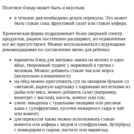
Полезное блюдо может быть и вкусным
в течение дня необходимо делать перекусы. Это может
быть стакан сока, фруктовый салат или стакан кефира.
Хроническая форма подразумевает более широкий спектр
продуктов, рацион постепенно расширяют, но ограничения
все же присутствуют. Можно воспользоваться следующими
рекомендациями по составлению меню для ребенка:
варианты блюд для завтрака: манка на молоке и одно
яйцо, творожный пудинг с морковкой и гречка с
молоком. Можно добавить стакан чая или морса
(желательно клюквенного);
на обед можно приготовить суп на овощном бульоне со
сметаной, вареную картошку с паровыми котлетками из
рыбы или мяса, можно добавить салат (например,
винегрет с маслом), кисель, компот или сок;
ужин: макароны с тушеными овощами или рисовая
каша с сухофруктами, кусочек нежирного сыра и чай
или компот;
для перекусов также можно использовать стакан
компота или кефира с медом и сухофруктами, бутерброд
с помидором и сыром, пастилу или мармелад.