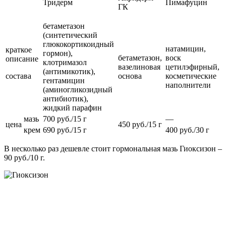
Тридерм
Пимафуцин
ГК
бетаметазон
(синтетический
глюкокортикоидный
натамицин,
краткое
гормон),
бетаметазон,
воск
описание
клотримазол
вазелиновая
цетилэфирный,
(антимикотик),
состава
основа
косметические
гентамицин
наполнители
(аминогликозидный
антибиотик),
жидкий парафин
мазь
700 руб./15 г
—
цена
450 руб./15 г
крем
690 руб./15 г
400 руб./30 г
В несколько раз дешевле стоит гормональная мазь Гиоксизон –
90 руб./10 г.