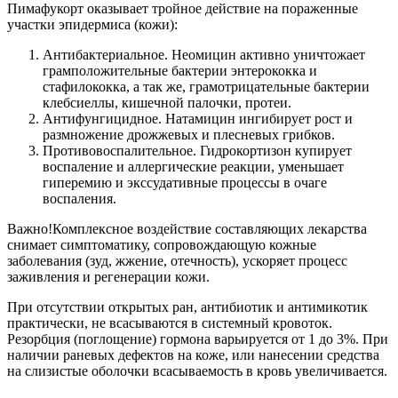
Пимафукорт оказывает тройное действие на пораженные
участки эпидермиса (кожи):
Антибактериальное. Неомицин активно уничтожает
грамположительные бактерии энтерококка и
стафилококка, а так же, грамотрицательные бактерии
клебсиеллы, кишечной палочки, протеи.
Антифунгицидное. Натамицин ингибирует рост и
размножение дрожжевых и плесневых грибков.
Противовоспалительное. Гидрокортизон купирует
воспаление и аллергические реакции, уменьшает
гиперемию и экссудативные процессы в очаге
воспаления.
Важно!Комплексное воздействие составляющих лекарства
снимает симптоматику, сопровождающую кожные
заболевания (зуд, жжение, отечность), ускоряет процесс
заживления и регенерации кожи.
При отсутствии открытых ран, антибиотик и антимикотик
практически, не всасываются в системный кровоток.
Резорбция (поглощение) гормона варьируется от 1 до 3%. При
наличии раневых дефектов на коже, или нанесении средства
на слизистые оболочки всасываемость в кровь увеличивается.