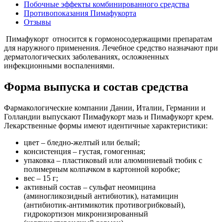
Побочные эффекты комбинированного средства
Противопоказания Пимафукорта
Отзывы
Пимафукорт
относится к гормоносодержащими препаратам
для наружного применения. Лечебное средство назначают при
дерматологических заболеваниях, осложненных
инфекционными воспалениями.
Форма выпуска и состав средства
Фармакологические компании Дании, Италии, Германии и
Голландии выпускают Пимафукорт мазь и Пимафукорт крем.
Лекарственные формы имеют идентичные характеристики:
цвет – бледно-желтый или белый;
консистенция – густая, гомогенная;
упаковка – пластиковый или алюминиевый тюбик с
полимерным колпачком в картонной коробке;
вес – 15 г;
активный состав – сульфат неомицина
(аминогликозидный антибиотик), натамицин
(антибиотик-антимикотик противогрибковый),
гидрокортизон микронизированный