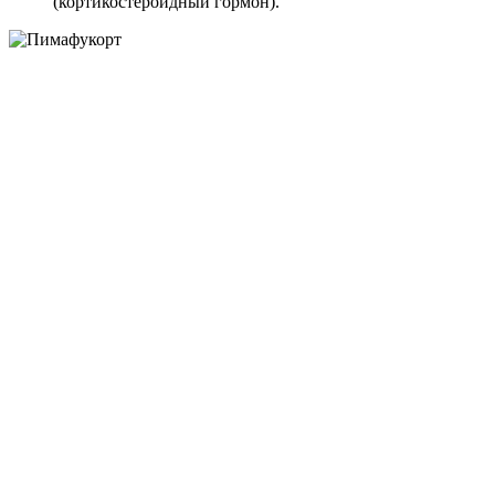
(кортикостероидный гормон).