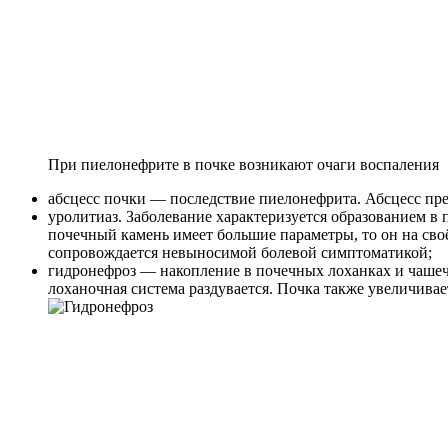
При пиелонефрите в почке возникают очаги воспаления
абсцесс почки — последствие пиелонефрита. Абсцесс пред
уролитиаз. Заболевание характеризуется образованием в 
почечный камень имеет большие параметры, то он на своё
сопровождается невыносимой болевой симптоматикой;
гидронефроз — накопление в почечных лоханках и чашечк
лоханочная система раздувается. Почка также увеличивает