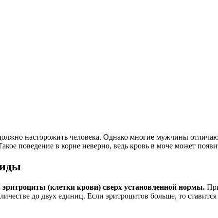
должно насторожить человека. Однако многие мужчины отличают
ое поведение в корне неверно, ведь кровь в моче может появит
виды
я эритроциты (клетки крови) сверх установленной нормы.
При
честве до двух единиц. Если эритроцитов больше, то ставится 