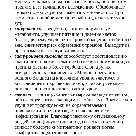
менее хрупкими, повышая эластичность, но при этом
препятствует излишнему растяжению. Обезболивает,
снимает отеки, чувство тяжести в конечностях. При
этом кожа приобретает здоровый вид, исчезает сухость,
зуд;
микрокар-си
– вещество, которое нормализует
метаболизм, улучшает питание и деление клеток,
благодаря чему улучшается кровообращение глубинных
вен, снижается риск образования тромбов. Выводит из
организма избыточную жидкость;
гиалуроновая кислота
способствует восстановлению
эластичности кожи, делает ее более восприимчивой для
проникновения в более глубокие слои других
лекарственных компонентов. Мощный регулятор
водного баланса на клеточном уровне участвует в
восстановлении хрящевой ткани, а также уменьшает
ломкость и проницаемость капилляров;
ментол
– тонизирующее обеззараживающее вещество,
обладающее рассасывающими свойствами. Значительно
улучшает трофику кожи на обрабатываемой
поверхности, предотвращает ее воспаление и
инфицирование. Благодаря местному отвлекающему
воздействию (ощущению холода и легкого жжения)
снижает болевую симптоматику, придает ногам
комфортное ощущение легкости.