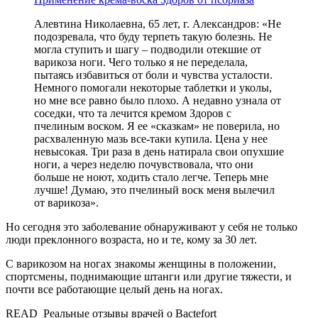
Алевтина Николаевна, 65 лет, г. Александров: «Не
подозревала, что буду терпеть такую болезнь. Не
могла ступить и шагу – подводили отекшие от
варикоза ноги. Чего только я не переделала,
пытаясь избавиться от боли и чувства усталости.
Немного помогали некоторые таблетки и уколы,
но мне все равно было плохо. А недавно узнала от
соседки, что та лечится кремом Здоров с
пчелиным воском. Я ее «сказкам» не поверила, но
расхваленную мазь все-таки купила. Цена у нее
невысокая. Три раза в день натирала свои опухшие
ноги, а через неделю почувствовала, что они
больше не ноют, ходить стало легче. Теперь мне
лучше! Думаю, это пчелиный воск меня вылечил
от варикоза».
Но сегодня это заболевание обнаруживают у себя не только
люди преклонного возраста, но и те, кому за 30 лет.
С варикозом на ногах знакомы женщины в положении,
спортсмены, поднимающие штанги или другие тяжести, и
почти все работающие целый день на ногах.
READ
Реальные отзывы врачей о Bactefort