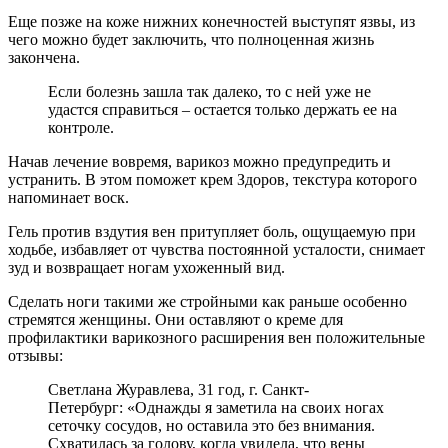
Еще позже на коже нижних конечностей выступят язвы, из
чего можно будет заключить, что полноценная жизнь
закончена.
Если болезнь зашла так далеко, то с ней уже не
удастся справиться – остается только держать ее на
контроле.
Начав лечение вовремя, варикоз можно предупредить и
устранить. В этом поможет крем Здоров, текстура которого
напоминает воск.
Гель против вздутия вен притупляет боль, ощущаемую при
ходьбе, избавляет от чувства постоянной усталости, снимает
зуд и возвращает ногам ухоженный вид.
Сделать ноги такими же стройными как раньше особенно
стремятся женщины. Они оставляют о креме для
профилактики варикозного расширения вен положительные
отзывы:
Светлана Журавлева, 31 год, г. Санкт-
Петербург: «Однажды я заметила на своих ногах
сеточку сосудов, но оставила это без внимания.
Схватилась за голову, когда увидела, что вены