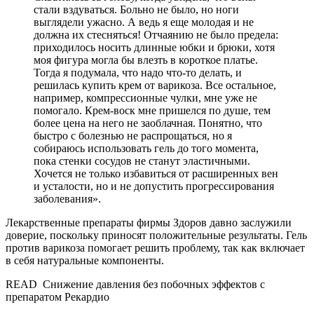
стали вздуваться. Больно не было, но ноги
выглядели ужасно. А ведь я еще молодая и не
должна их стесняться! Отчаянию не было предела:
приходилось носить длинные юбки и брюки, хотя
моя фигура могла бы влезть в короткое платье.
Тогда я подумала, что надо что-то делать, и
решилась купить крем от варикоза. Все остальное,
например, компрессионные чулки, мне уже не
помогало. Крем-воск мне пришелся по душе, тем
более цена на него не заоблачная. Понятно, что
быстро с болезнью не распрощаться, но я
собираюсь использовать гель до того момента,
пока стенки сосудов не станут эластичными.
Хочется не только избавиться от расширенных вен
и усталости, но и не допустить прогрессирования
заболевания».
Лекарственные препараты фирмы Здоров давно заслужили
доверие, поскольку приносят положительные результаты. Гель
против варикоза помогает решить проблему, так как включает
в себя натуральные компоненты.
READ
Снижение давления без побочных эффектов с
препаратом Рекардио