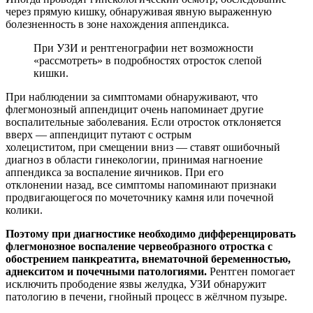
через прямую кишку, обнаруживая явную выраженную
болезненность в зоне нахождения аппендикса.
При УЗИ и рентгенографии нет возможности
«рассмотреть» в подробностях отросток слепой
кишки.
При наблюдении за симптомами обнаруживают, что
флегмонозный аппендицит очень напоминает другие
воспалительные заболевания. Если отросток отклоняется
вверх — аппендицит путают с острым
холециститом, при смещении вниз — ставят ошибочный
диагноз в области гинекологии, принимая нагноение
аппендикса за воспаление яичников. При его
отклонении назад, все симптомы напоминают признаки
продвигающегося по мочеточнику камня или почечной
колики.
Поэтому при диагностике необходимо дифференцировать
флегмонозное воспаление червеобразного отростка с
обострением панкреатита, внематочной беременностью,
аднекситом и почечными патологиями.
Рентген помогает
исключить прободение язвы желудка, УЗИ обнаружит
патологию в печени, гнойный процесс в жёлчном пузыре.