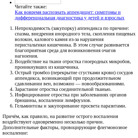
Читайте также:
Как вовремя распознать аппендицит: симптомы и
дифференциальная диагностика у детей и взрослых
Непроходимость (закупорку) аппендикса по причине:
спазма, внедрения инородного тела, скопления пищевых
волокон, калового камня из-за нарушения
перистальтики кишечника. В этом случае развивается
благоприятная среда для возникновения очагов
нагноения.
Воздействие на ткани отростка гноеродных микробов,
проникнувших из кишечника.
Острый тромбоз (перекрытие сгустками крови) сосудов
аппендикса, возникающий при продолжительном
сдавливании вен, возможно — новообразованиями.
Зарастание отростка соединительной тканью.
Инфицирование отростка при заболеваниях органов
брюшины, воспалении лимфоузлов.
Гельминтозы и закупоривание просвета паразитами.
Причём, как правило, на развитие острого воспаления
воздействуют одновременно несколько причин.
Дополнительные факторы, провоцирующие флегмонозное
воспаление: