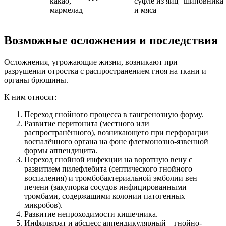
какао,
суфле из яиц
шиповника
мармелад
и мяса
Возможные осложнения и последствия
Осложнения, угрожающие жизни, возникают при
разрушении отростка с распространением гноя на ткани и
органы брюшины.
К ним относят:
Переход гнойного процесса в гангренозную форму.
Развитие перитонита (местного или
распространённого), возникающего при перфорации
воспалённого органа на фоне флегмонозно-язвенной
формы аппендицита.
Переход гнойной инфекции на воротную вену с
развитием пилефлебита (септического гнойного
воспаления) и тромбобактериальной эмболии вен
печени (закупорка сосудов инфицирован­ными
тромбами, содержащими колонии патогенных
микробов).
Развитие непроходимости кишечника.
Инфильтрат и абсцесс аппендикулярный – гнойно-