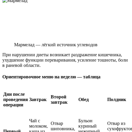
Мармелад — лёгкий источник углеводов
При нарушении диеты возникает раздражение кишечника,
ухудшение функции переваривания, усиление тошноты, боли
в раневой области.
Ориентировочное меню на неделю — таблица
Дни после
Второй
проведения
Завтрак
Обед
Полдник
завтрак
операции
Чай с
Бульон
Отвар
Отвар из
молоком,
куриный
шиповника,
сухофруктов
Первый
каша из
нежирный,