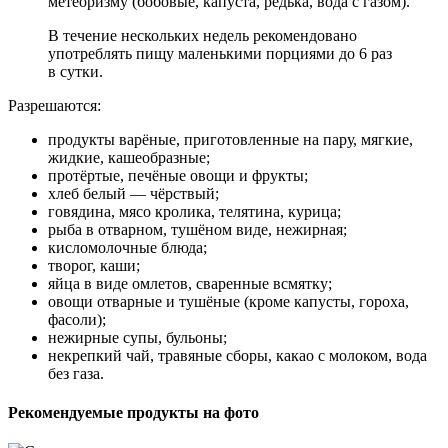
метеоризму (бобовые, капуста, редька, вода с газом).
В течение нескольких недель рекомендовано
употреблять пищу маленькими порциями до 6 раз
в сутки.
Разрешаются:
продукты варёные, приготовленные на пару, мягкие,
жидкие, кашеобразные;
протёртые, печёные овощи и фрукты;
хлеб белый — чёрствый;
говядина, мясо кролика, телятина, курица;
рыба в отварном, тушёном виде, нежирная;
кисломолочные блюда;
творог, каши;
яйца в виде омлетов, сваренные всмятку;
овощи отварные и тушёные (кроме капусты, гороха,
фасоли);
нежирные супы, бульоны;
некрепкий чай, травяные сборы, какао с молоком, вода
без газа.
Рекомендуемые продукты на фото