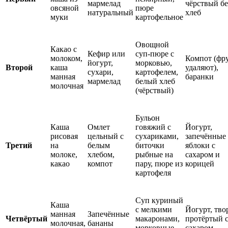
мармелад
чёрствый б
овсяной
пюре
натуральный
хлеб
муки
картофельное
Овощной
Какао с
Кефир или
суп-пюре с
молоком,
Компот (фр
йогурт,
морковью,
Второй
каша
удаляют),
сухари,
картофелем,
манная
баранки
мармелад
белый хлеб
молочная
(чёрствый)
Бульон
Каша
Омлет
говяжий с
Йогурт,
рисовая
цельный с
сухариками,
запечённые
Третий
на
белым
биточки
яблоки с
молоке,
хлебом,
рыбные на
сахаром и
какао
компот
пару, пюре из
корицей
картофеля
Суп куриный
Каша
с мелкими
Йогурт, тво
манная
Запечённые
Четвёртый
макаронами,
протёртый 
молочная,
бананы
морковные
сахаром