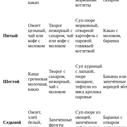
какао
котлеты
Суп-пюре
Омлет
Творог
морковный,
цельный,
нежирный с
отварной
Какао с
Пятый
чай или
сахаром, чай
картофель с
молоком,
кофе с
или кофе с
паровой
баранки
молоком
молоком
говяжьей
котлеткой
Суп куриный
Творог с
с лапшой,
Каша
сахаром,
пюре
Бананы или
гречневая
Шестой
нежирный,
овощное,
запечённые 
молочная,
чай с
тефтели из
корицей яб
какао
молоком
мяса кролика
паровые
Омлет,
Суп-пюре из
хлеб
овощей,
Баранки с
Запечённые
Седьмой
белый,
запечённое
отваром
фрукты