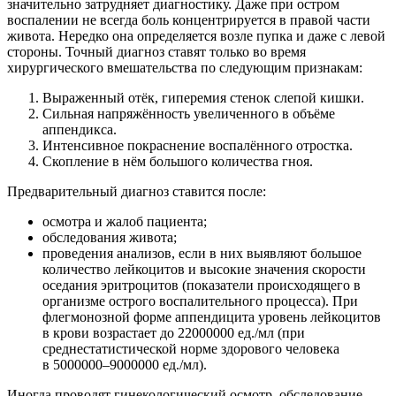
значительно затрудняет диагностику. Даже при остром
воспалении не всегда боль концентрируется в правой части
живота. Нередко она определяется возле пупка и даже с левой
стороны. Точный диагноз ставят только во время
хирургического вмешательства по следующим признакам:
Выраженный отёк, гиперемия стенок слепой кишки.
Сильная напряжённость увеличенного в объёме
аппендикса.
Интенсивное покраснение воспалённого отростка.
Скопление в нём большого количества гноя.
Предварительный диагноз ставится после:
осмотра и жалоб пациента;
обследования живота;
проведения анализов, если в них выявляют большое
количество лейкоцитов и высокие значения скорости
оседания эритроцитов (показатели происходящего в
организме острого воспалительного процесса). При
флегмонозной форме аппендицита уровень лейкоцитов
в крови возрастает до 22000000 ед./мл (при
среднестатистической норме здорового человека
в 5000000–9000000 ед./мл).
Иногда проводят гинекологический осмотр, обследование