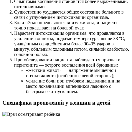
Симптомы воспаления становятся более выраженными,
интенсивными.
Существенно ухудшается общее состояние больного в
связи с углублением интоксикации организма.
Боли чётко определяются внизу живота, и пациент
точно показывает на болевой очаг.
Нарастает интоксикация организма, что проявляется в
усилении тошноты, подъёме температуры выше 38 °C,
учащённым сердцебиением более 90–95 ударов в
минуту, обильным холодным потом, сильной слабостью,
головной болью.
При обследовании пациента наблюдаются признаки
перитонита — острого воспаления всей брюшины:
«жёсткий живот» — напряжение мышечной
стенки живота (особенно с левой стороны);
усиление боли при глубоком надавливании на
место локализации аппендикса ладонью с
быстрым её отпусканием.
Специфика проявлений у женщин и детей