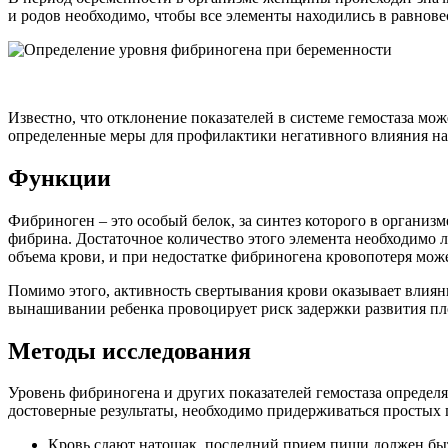
и родов необходимо, чтобы все элементы находились в равнов
Известно, что отклонение показателей в системе гемостаза 
определенные меры для профилактики негативного влияния на
Функции
Фибриноген – это особый белок, за синтез которого в организ
фибрина. Достаточное количество этого элемента необходимо л
объема крови, и при недостатке фибриногена кровопотеря мо
Помимо этого, активность свертывания крови оказывает влиян
вынашивании ребенка провоцирует риск задержки развития пл
Методы исследования
Уровень фибриногена и других показателей гемостаза определя
достоверные результаты, необходимо придерживаться простых п
Кровь сдают натощак, последний прием пищи должен быть