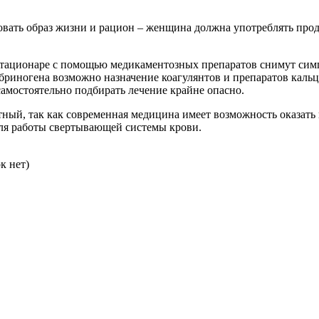
ать образ жизни и рацион – женщина должна употреблять проду
 в стационаре с помощью медикаментозных препаратов снимут с
риногена возможно назначение коагулянтов и препаратов кальци
самостоятельно подбирать лечение крайне опасно.
ный, так как современная медицина имеет возможность оказат
оля работы свертывающей системы крови.
к нет)