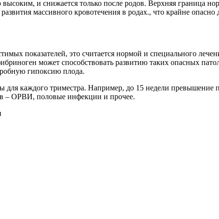
ысоким, и снижается только после родов. Верхняя граница нормы
развития массивного кровотечения в родах., что крайне опасно
мых показателей, это считается нормой и специального лечения 
ибриноген может способствовать развитию таких опасных пато
тробную гипоксию плода.
 для каждого триместра. Например, до 15 недели превышение п
 – ОРВИ, половые инфекции и прочее.