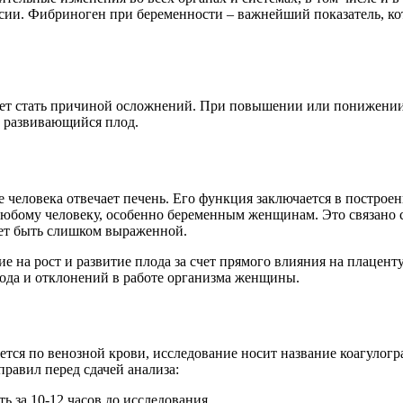
есии. Фибриноген при беременности – важнейший показатель, ко
может стать причиной осложнений. При повышении или понижени
 развивающийся плод.
ме человека отвечает печень. Его функция заключается в постр
юбому человеку, особенно беременным женщинам. Это связано с 
жет быть слишком выраженной.
ие на рост и развитие плода за счет прямого влияния на плац
ода и отклонений в работе организма женщины.
ется по венозной крови, исследование носит название коагулог
равил перед сдачей анализа:
 за 10-12 часов до исследования.