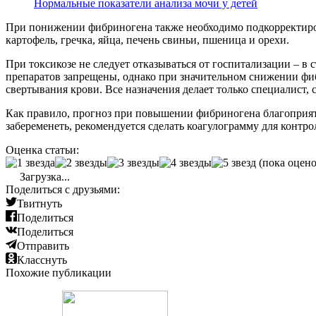
Нормальные показатели анализа мочи у детей
При понижении фибриногена также необходимо подкорректиров
картофель, гречка, яйца, печень свиньи, пшеница и орехи.
При токсикозе не следует отказываться от госпитализации –
препаратов запрещены, однако при значительном снижении фиб
свертывания крови. Все назначения делает только специалист, 
Как правило, прогноз при повышении фибриногена благоприят
забеременеть, рекомендуется сделать коагулограмму для контр
Оценка статьи:
(пока оцено
Загрузка...
Поделиться с друзьями:
Твитнуть
Поделиться
Поделиться
Отправить
Класснуть
Похожие публикации