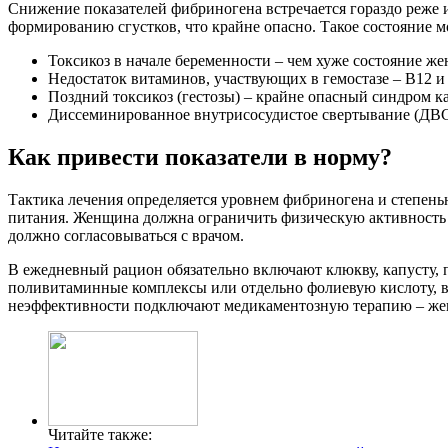
Снижение показателей фибриногена встречается гораздо реже 
формированию сгустков, что крайне опасно. Такое состояние м
Токсикоз в начале беременности – чем хуже состояние ж
Недостаток витаминов, участвующих в гемостазе – B12 и
Поздний токсикоз (гестозы) – крайне опасный синдром ка
Диссеминированное внутрисосудистое свертывание (ДВС-
Как привести показатели в норму?
Тактика лечения определяется уровнем фибриногена и степень
питания. Женщина должна ограничить физическую активность и
должно согласовываться с врачом.
В ежедневный рацион обязательно включают клюкву, капусту, 
поливитаминные комплексы или отдельно фолиевую кислоту, ви
неэффективности подключают медикаментозную терапию – жен
Читайте также: