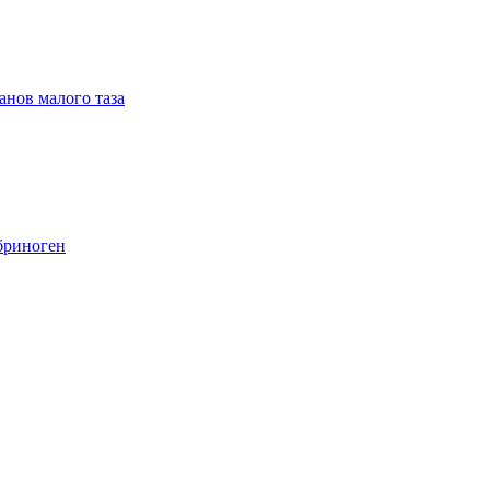
анов малого таза
бриноген