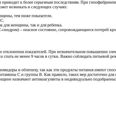
и приводит к более серьезным последствиям. При гипофибринем
ожет возникать в следующих случаях:
енщины, тем ниже показатели.
 C.
к для женщины, так и для ребенка.
синдром) – опасное состояние, сопровождающиеся потерей кров
ю отклонения показателей. При незначительном повышении элем
 спать не менее 9 часов в сутки. Важно соблюдать питьевой ре
помидоры и облепиху, так как эти продукты питания имеют спо
тамины C и группы B. Как правило, таких мер достаточно для 
щине назначают антикоагулянты в индивидуально подобранных