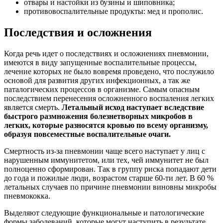
отвары и настойки из бузины и шиповника;
противовоспалительные продукты: мед и прополис.
Последствия и осложнения
Когда речь идет о последствиях и осложнениях пневмонии,
имеются в виду запущенные воспалительные процессы,
лечение которых не было вовремя проведено, что послужило
основой для развития других инфекционных, а так же
паталогических процессов в организме. Самым опасным
последствием перенесения осложненного воспаления легких
является смерть.
Летальный исход наступает вследствие
быстрого размножения болезнетворных микробов в
легких, которые разносятся кровью по всему организму,
образуя повсеместные воспалительные очаги.
Смертность из-за пневмонии чаще всего наступает у лиц с
нарушенным иммунитетом, или тех, чей иммунитет не был
полноценно сформирован. Так в группу риска попадают дети
до года и пожилые люди, возрастом старше 60-ти лет. В 60 %
летальных случаев по причине пневмонии виновны микробы
пневмококка.
Выделяют следующие функциональные и патологические
формы заболеваний, которые могут наступить в результате