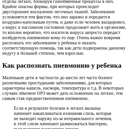
отделы легких, блокируя газообменные процессы в них.
Крайне опасны формы, при которых происходит
двустороннее воспаление легочных тканей. Заболевание
усложняется тем фактом, что оно заразно и передается
воздушно-капельным путем, и даже если человек выздоровел,
а вирус в пассивном состоянии продолжает жить в организме,
то вполне вероятно, что носитель вируса запросто передаст
возбудитель пневмонии кому-то еще. Очень важно вовремя
распознать это заболевание у ребенка и оказать
соответствующую помощь, так как дети подвержены данному
недугу в большей степени, чем взрослые.
Как распознать пневмонию у ребенка
Маленькие дети в частности до шести лет часто болеют
различными простудными заболеваниями, для которых
характерны кашель, насморк, температура и т.д. В некоторых
случаях обычное ОРЗ может дать осложнение на легкие, тем
самым став предшественником пневмонии.
Если в результате болезни в легких малыша
начинает накапливаться излишняя слизь, которая
не выходит наружу из-за неправильного лечения,
в этой слизи начинают размножаться бактерии,
вызывающие воспаление легких.