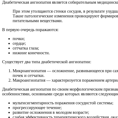
Диабетическая ангиопатия является собирательным медицински
При этом утолщаются стенки сосудов, в результате ухудш
Такие патологические изменения провоцируют формирова
питательными веществами.
В первую очередь поражаются:
почки;
сердце;
сетчатка глаза;
нижние конечности.
Существует два типа диабетической ангиопатии:
Микроангиопатия — осложнение, развивающееся при саха
почек и сетчатки.
Макроангиопатия — характеризуется поражением артериал
Диабетическая ангиопатия по своим морфологическим признака
особенностями, основными среди которых являются следующи
мультисигментарность поражения сосудистой системы;
прогрессирующее течение;
развитие осложнения в молодом возрасте;
слабая эффективность терапевтического воздействия, ок