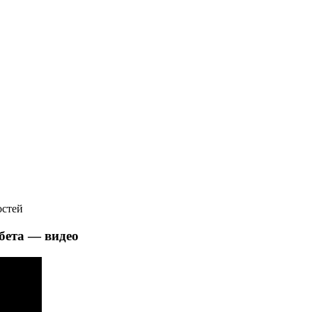
остей
абета — видео