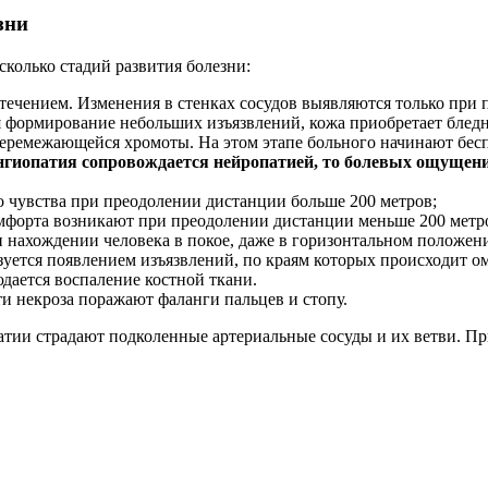
зни
колько стадий развития болезни:
течением. Изменения в стенках сосудов выявляются только при
я формирование небольших изъязвлений, кожа приобретает блед
перемежающейся хромоты. На этом этапе больного начинают бесп
нгиопатия сопровождается нейропатией, то болевых ощущени
о чувства при преодолении дистанции больше 200 метров;
скомфорта возникают при преодолении дистанции меньше 200 метр
нахождении человека в покое, даже в горизонтальном положени
изуется появлением изъязвлений, по краям которых происходит
дается воспаление костной ткани.
ти некроза поражают фаланги пальцев и стопу.
атии страдают подколенные артериальные сосуды и их ветви. Пр