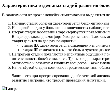
Характеристика отдельных стадий развития боле
В зависимости от проявляющейся симптоматики выделяется нес
Нулевая стадия болезни характеризуется бессимптомным 
На первой стадии у больного на конечностях наблюдаетс
Вторая стадия заболевания характеризуется появлением 
В период отдыха дискомфорт быстро исчезает.
Так как а
стадия делится на две разновидности:
стадия IIА характеризуется появлением неприятног
стадия IIБ отличается тем, что боль и чувство ди
На третьей стадии появляются неприятные ощущения при 
интенсивность болей снижается. Третья стадия характер
отёчностью и развитием гнойных абсцессов. Также наблю
На четвёртой стадии возникают трофические язвы, облас
Чаще всего при прогрессировании диабетической ангиоп
развитие гангрены, что требует проведения ампутации.