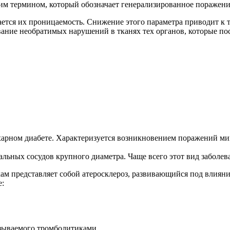
м термином, который обозначает генерализированное поражение
ается их проницаемость. Снижение этого параметра приводит к 
ние необратимых нарушений в тканях тех органов, которые пос
рном диабете. Характеризуется возникновением поражений мик
ьных сосудов крупного диаметра. Чаще всего этот вид заболев
м представляет собой атеросклероз, развивающийся под влияни
е:
азываемого тромболитиками.