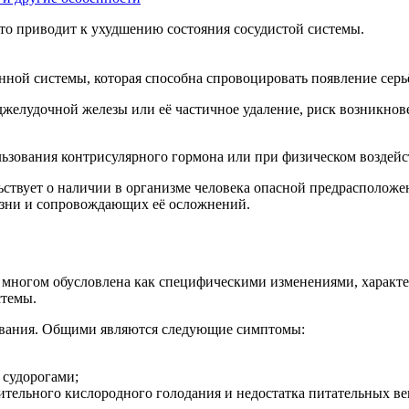
то приводит к ухудшению состояния сосудистой системы.
ной системы, которая способна спровоцировать появление сер
джелудочной железы или её частичное удаление, риск возникнов
ользования контрисулярного гормона или при физическом воздей
ствует о наличии в организме человека опасной предрасположен
езни и сопровождающих её осложнений.
многом обусловлена как специфическими изменениями, характер
стемы.
левания. Общими являются следующие симптомы:
 судорогами;
ительного кислородного голодания и недостатка питательных ве