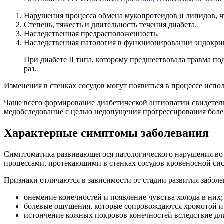
Нарушения процесса обмена мукопротеидов и липидов, ч
Степень, тяжесть и длительность течения диабета.
Наследственная предрасположенность.
Наследственная патология в функционировании эндокрин
При диабете ІІ типа, которому предшествовала травма по
раз.
Изменения в стенках сосудов могут появиться в процессе исп
Чаще всего формирование диабетической ангиопатии свидетель
медобследование с целью недопущения прогрессирования бол
Характерные симптомы заболевания
Симптоматика развивающегося патологического нарушения во 
процессами, протекающими в стенках сосудов кровеносной си
Признаки отличаются в зависимости от стадии развития забо
онемение конечностей и появление чувства холода в них;
болевые ощущения, которые сопровождаются хромотой и
истончение кожных покровов конечностей вследствие дл