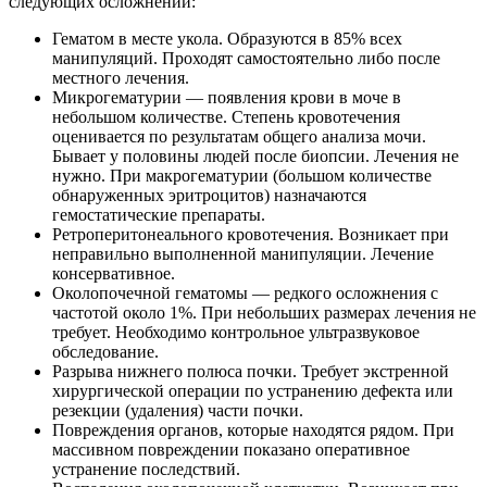
следующих осложнений:
Гематом в месте укола. Образуются в 85% всех
манипуляций. Проходят самостоятельно либо после
местного лечения.
Микрогематурии — появления крови в моче в
небольшом количестве. Степень кровотечения
оценивается по результатам общего анализа мочи.
Бывает у половины людей после биопсии. Лечения не
нужно. При макрогематурии (большом количестве
обнаруженных эритроцитов) назначаются
гемостатические препараты.
Ретроперитонеального кровотечения. Возникает при
неправильно выполненной манипуляции. Лечение
консервативное.
Околопочечной гематомы — редкого осложнения с
частотой около 1%. При небольших размерах лечения не
требует. Необходимо контрольное ультразвуковое
обследование.
Разрыва нижнего полюса почки. Требует экстренной
хирургической операции по устранению дефекта или
резекции (удаления) части почки.
Повреждения органов, которые находятся рядом. При
массивном повреждении показано оперативное
устранение последствий.