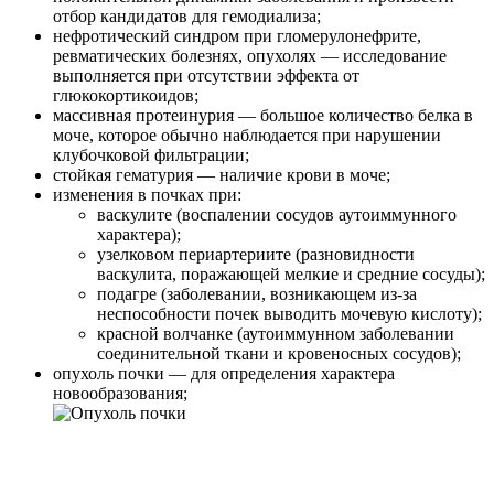
отбор кандидатов для гемодиализа;
нефротический синдром при гломерулонефрите,
ревматических болезнях, опухолях — исследование
выполняется при отсутствии эффекта от
глюкокортикоидов;
массивная протеинурия — большое количество белка в
моче, которое обычно наблюдается при нарушении
клубочковой фильтрации;
стойкая гематурия — наличие крови в моче;
изменения в почках при:
васкулите (воспалении сосудов аутоиммунного
характера);
узелковом периартериите (разновидности
васкулита, поражающей мелкие и средние сосуды);
подагре (заболевании, возникающем из-за
неспособности почек выводить мочевую кислоту);
красной волчанке (аутоиммунном заболевании
соединительной ткани и кровеносных сосудов);
опухоль почки — для определения характера
новообразования;