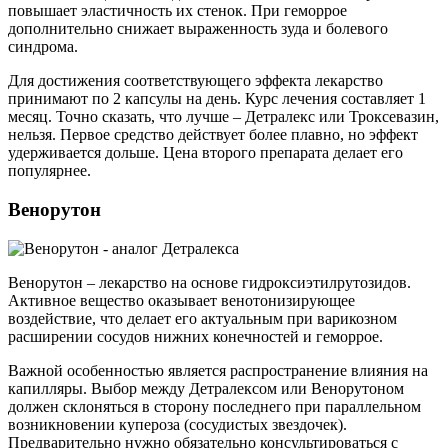
повышает эластичность их стенок. При геморрое
дополнительно снижает выраженность зуда и болевого
синдрома.
Для достижения соответствующего эффекта лекарство
принимают по 2 капсулы на день. Курс лечения составляет 1
месяц. Точно сказать, что лучше – Детралекс или Троксевазин,
нельзя. Первое средство действует более плавно, но эффект
удерживается дольше. Цена второго препарата делает его
популярнее.
Венорутон
Венорутон – лекарство на основе гидроксиэтилрутозидов.
Активное вещество оказывает венотонизирующее
воздействие, что делает его актуальным при варикозном
расширении сосудов нижних конечностей и геморрое.
Важной особенностью является распространение влияния на
капилляры. Выбор между Детралексом или Венорутоном
должен склоняться в сторону последнего при параллельном
возникновении купероза (сосудистых звездочек).
Предварительно нужно обязательно консультироваться с