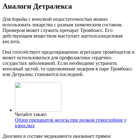
Аналоги Детралекса
Для борьбы с венозной недостаточностью можно
использовать лекарства с разным химическим составом.
Примером может служить препарат Тромбоасс. Его
действующим веществом выступает ацетилсалициловая
кислота.
Она способствует предотвращению агрегации тромбоцитов и
может использоваться для профилактики сердечно-
сосудистых заболеваний. Если необходимо устранить
венозный застой, то однозначным лидером в паре Тромбоасс
или Детралекс становится последний.
Читайте также:
Обзор препаратов железа при низком гемоглобине у
взрослых
Диосмин в составе медикамента оказывает прямое