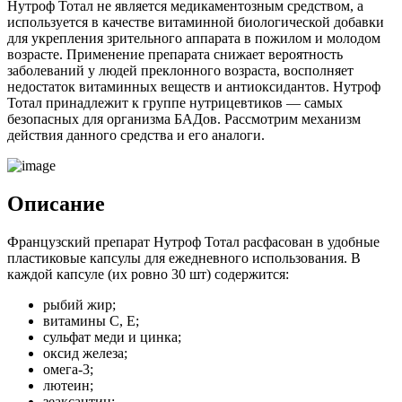
Нутроф Тотал не является медикаментозным средством, а
используется в качестве витаминной биологической добавки
для укрепления зрительного аппарата в пожилом и молодом
возрасте. Применение препарата снижает вероятность
заболеваний у людей преклонного возраста, восполняет
недостаток витаминных веществ и антиоксидантов. Нутроф
Тотал принадлежит к группе нутрицевтиков — самых
безопасных для организма БАДов. Рассмотрим механизм
действия данного средства и его аналоги.
Описание
Французский препарат Нутроф Тотал расфасован в удобные
пластиковые капсулы для ежедневного использования. В
каждой капсуле (их ровно 30 шт) содержится:
рыбий жир;
витамины С, Е;
сульфат меди и цинка;
оксид железа;
омега-3;
лютеин;
зеаксантин;