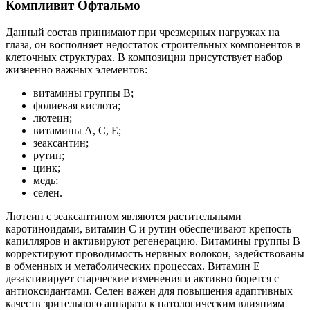
Компливит Офтальмо
Данный состав принимают при чрезмерных нагрузках на
глаза, он восполняет недостаток строительных компонентов в
клеточных структурах. В композиции присутствует набор
жизненно важных элементов:
витамины группы В;
фолиевая кислота;
лютеин;
витамины А, С, Е;
зеаксантин;
рутин;
цинк;
медь;
селен.
Лютеин с зеаксантином являются растительными
каротиноидами, витамин С и рутин обеспечивают крепость
капилляров и активируют регенерацию. Витамины группы В
корректируют проводимость нервных волокон, задействованы
в обменных и метаболических процессах. Витамин Е
дезактивирует старческие изменения и активно борется с
антиоксидантами. Селен важен для повышения адаптивных
качеств зрительного аппарата к патологическим влияниям