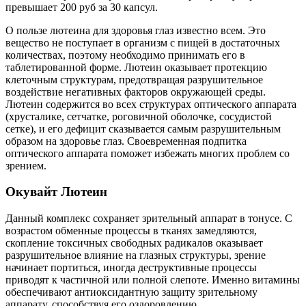
превышает 200 руб за 30 капсул.
О пользе лютеина для здоровья глаз известно всем. Это
вещество не поступает в организм с пищей в достаточных
количествах, поэтому необходимо принимать его в
таблетированной форме. Лютеин оказывает протекцию
клеточным структурам, предотвращая разрушительное
воздействие негативных факторов окружающей среды.
Лютеин содержится во всех структурах оптического аппарата
(хрусталике, сетчатке, роговичной оболочке, сосудистой
сетке), и его дефицит сказывается самым разрушительным
образом на здоровье глаз. Своевременная подпитка
оптического аппарата поможет избежать многих проблем со
зрением.
Окувайт Лютеин
Данный комплекс сохраняет зрительный аппарат в тонусе. С
возрастом обменные процессы в тканях замедляются,
скопление токсичных свободных радикалов оказывает
разрушительное влияние на глазных структуры, зрение
начинает портиться, иногда деструктивные процессы
приводят к частичной или полной слепоте. Именно витамины
обеспечивают антиоксидантную защиту зрительному
аппарату, способствуя его оздоровлению.