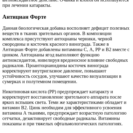
при лечении катаракты.
Антициан Форте
Данная биологическая добавка восполняет дефицит полезных
веществ в тканях зрительных органов. В композиции
комплекса присутствуют антоцианы черники, черной
смородины и косточек красного винограда. Также в
Антициан Форте добавлены витамины С, А, РР и В2 вместе с
цинком. Антоцианы ягод выполняют функцию
антиоксидантов, нивелируя вредоносное влияние свободных
радикалов. Проантоцианидины косточек винограда
корректируют внутриглазное давление, повышают
устойчивость сосудов, улучшают качество визуализации в
сумерках и полутемном помещении.
Никотиновая кислота (РР) предупреждает катаракту и
корректирует восстановление зрительного аппарата после
ярких вспышек света. Теми же характеристиками обладает и
витамин В2. Цинк необходим для эффективного усвоения
витамина А тканями, предупреждает возрастную патологию
сетчатки, дезактивирует свободные радикалы. Витамины
показаны и при тяжелых офтальмологических патологиях.