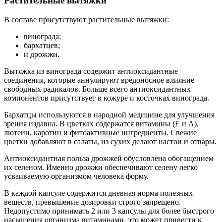
Растительные вытяжки
В составе присутствуют растительные вытяжки:
винограда;
бархатцев;
и дрожжи.
Вытяжка из винограда содержит антиоксидантные
соединения, которые аннулируют вредоносное влияние
свободных радикалов. Больше всего антиоксидантных
компонентов присутствует в кожуре и косточках винограда.
Бархатцы используются в народной медицине для улучшения
зрения издавна. В цветках содержатся витамины (Е и А),
лютеин, каротин и фитоактивные ингредиенты. Свежие
цветки добавляют в салаты, из сухих делают настои и отвары.
Антиоксидантная польза дрожжей обусловлена обогащением
их селеном. Именно дрожжи обеспечивают селену легко
усваиваемую организмом человека форму.
В каждой капсуле содержится дневная норма полезных
веществ, превышение дозировки строго запрещено.
Недопустимо принимать 2 или 3 капсулы для более быстрого
насыщения организма витаминами, это может привести к