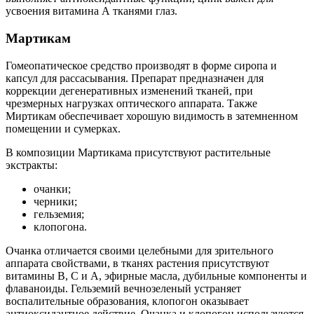
усвоения витамина А тканями глаз.
Мартикам
Гомеопатическое средство производят в форме сиропа и
капсул для рассасывания. Препарат предназначен для
коррекции дегенеративных изменений тканей, при
чрезмерных нагрузках оптического аппарата. Также
Миртикам обеспечивает хорошую видимость в затемненном
помещении и сумерках.
В композиции Мартикама присутствуют растительные
экстракты:
очанки;
черники;
гельземия;
клопогона.
Очанка отличается своими целебными для зрительного
аппарата свойствами, в тканях растения присутствуют
витамины В, С и А, эфирные масла, дубильные компоненты и
флаваноиды. Гельземий вечнозеленый устраняет
воспалительные образования, клопогон оказывает
антиоксидантное действие. Очанка и клопогон используются