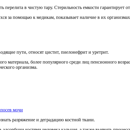
ть перелита в чистую тару. Стерильность емкости гарантирует 
ся за помощью к медикам, показывает наличие в их организмах 
ящие пути, относят цистит, пиелонефрит и уретрит.
ого материала, более популярного среди лиц пенсионного возра
ческого организма.
 посев мочи
ать разряжение и деградацию костной ткани.
 адсорбции костями человека кальция, а также выявить процесс