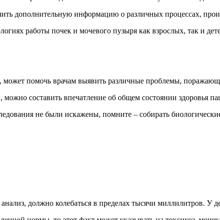
олучить дополнительную информацию о различных процессах, про
огиях работы почек и мочевого пузыря как взрослых, так и дет
я, может помочь врачам выявить различные проблемы, поражающ
, можно составить впечатление об общем состоянии здоровья па
ледования не были искажены, помните – собирать биологические
нализ, должно колебаться в пределах тысячи миллилитров. У де
ленной нормы, то этот факт может указывать на токсикоз, моче