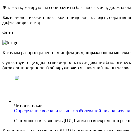
Жидкость, которую вы собираете на бак-посев мочи, должна бы
Бактериологический посев мочи нездоровых людей, обративших
дифтероидов и т. д.
Фото:
К самым распространенным инфекциям, поражающим мочевывод
Существует еще одна разновидность исследования биологическ
(дезоксипиридинолин) обнаруживается в костной ткани челове
Читайте также:
Определение воспалительных заболеваний по анализу на
С помощью выявления ДПИД можно своевременно распозн
Кроме того, анализ мочи на ДПИД поможет определить уровень