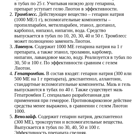
в тубах по 25 г. Учитывая низкую дозу гепарина,
препарат уступает гелю Лиотон в эффективности.
Тромблесс.
Действующее вещество – гепарин натрия
(1000 МЕ/1 г), вспомогательные компоненты –
пропилпарабен, метилпарабен, этанол, диэтанол,
карбопол, нипазол, нипагин, вода. Средство
выпускается в тубах по 10, 20, 30, 40 и 50 г. Тромблесс
может полноценно заменить Лиотон.
Лавенум.
Содержит 1000 МЕ гепарина натрия на 1 г
препарата, а также этанол, троламин, карбомер,
нипагин, лавандовое масло, воду. Реализуется в тубах по
30, 50 и 100 г. По эффективности сравним с гелем
Лиотон.
Гепатромбин.
В состав входят: гепарин натрия (300 или
500 МЕ на 1 г препарата), декспантенол, аллантоин,
стандартные вспомогательные компоненты. Мазь и гель
выпускаются в тубах по 40 г. Также существует мазь
Гепатромбин Г, специально разработанная для
применения при геморрое. Противоварикозное действие
средства менее выражено, в сравнении с гелем Лиотон
1000.
Венолайф.
Содержит гепарин натрия, декспантенол
(300 МЕ), троксерутин и вспомогательные вещества.
Выпускается в тубах по 30, 40, 50 и 100 г.
Эффективность препарата средняя.