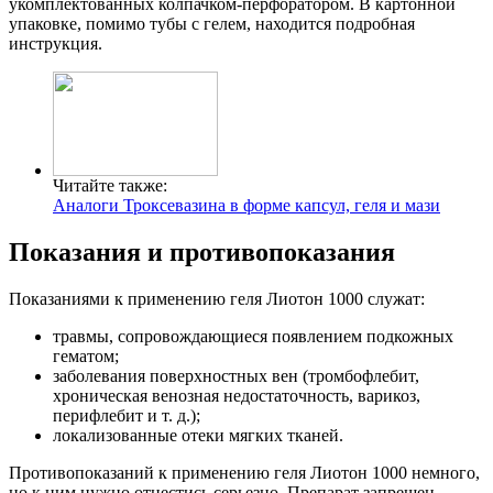
укомплектованных колпачком-перфоратором. В картонной
упаковке, помимо тубы с гелем, находится подробная
инструкция.
Читайте также:
Аналоги Троксевазина в форме капсул, геля и мази
Показания и противопоказания
Показаниями к применению геля Лиотон 1000 служат:
травмы, сопровождающиеся появлением подкожных
гематом;
заболевания поверхностных вен (тромбофлебит,
хроническая венозная недостаточность, варикоз,
перифлебит и т. д.);
локализованные отеки мягких тканей.
Противопоказаний к применению геля Лиотон 1000 немного,
но к ним нужно отнестись серьезно. Препарат запрещен