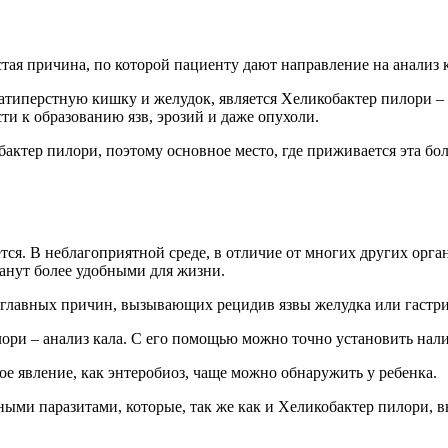
ая причина, по которой пациенту дают направление на анализ к
перстную кишку и желудок, является Хеликобактер пилори – эт
ти к образованию язв, эрозий и даже опухоли.
актер пилори, поэтому основное место, где приживается эта бол
тся. В неблагоприятной среде, в отличие от многих других орга
танут более удобными для жизни.
з главных причин, вызывающих рецидив язвы желудка или гастри
ри – анализ кала. С его помощью можно точно установить нали
ое явление, как энтеробиоз, чаще можно обнаружить у ребенка.
ными паразитами, которые, так же как и Хеликобактер пилори, 