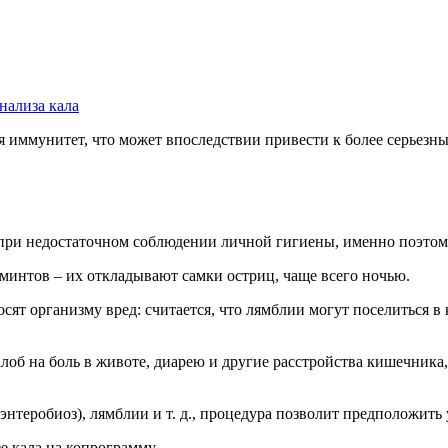
нализа кала
я иммунитет, что может впоследствии привести к более серьезн
о при недостаточном соблюдении личной гигиены, именно поэтому
минтов – их откладывают самки остриц, чаще всего ночью.
носят организму вред: считается, что лямблии могут поселиться
лоб на боль в животе, диарею и другие расстройства кишечника,
(энтеробиоз), лямблии и т. д., процедура позволит предположи
е кала на копрограмму