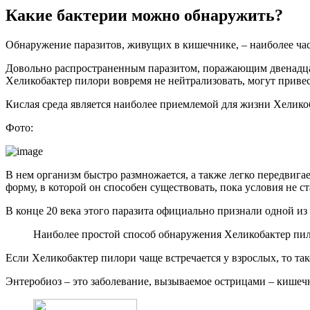
Какие бактерии можно обнаружить?
Обнаружение паразитов, живущих в кишечнике, – наиболее част
Довольно распространенным паразитом, поражающим двенадцати
Хеликобактер пилори вовремя не нейтрализовать, могут привес
Кислая среда является наиболее приемлемой для жизни Хеликоб
Фото:
В нем организм быстро размножается, а также легко передвигае
форму, в которой он способен существовать, пока условия не с
В конце 20 века этого паразита официально признали одной и
Наиболее простой способ обнаружения Хеликобактер пило
Если Хеликобактер пилори чаще встречается у взрослых, то так
Энтеробиоз – это заболевание, вызываемое острицами – кишеч