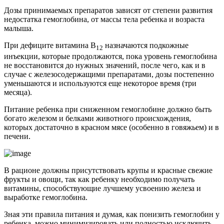
Дозы принимаемых препаратов зависят от степени развития
недостатка гемоглобина, от массы тела ребенка и возраста
малыша.
При дефиците витамина B
назначаются подкожные
12
инъекции, которые продолжаются, пока уровень гемоглобина
не восстановится до нужных значений, после чего, как и в
случае с железосодержащими препаратами, дозы постепенно
уменьшаются и используются еще некоторое время (три
месяца).
Питание ребенка при сниженном гемоглобине должно быть
богато железом и белками животного происхождения,
которых достаточно в красном мясе (особенно в говяжьем) и в
печени.
В рационе должны присутствовать крупы и красные свежие
фрукты и овощи, так как ребенку необходимо получать
витамины, способствующие лучшему усвоению железа и
выработке гемоглобина.
Зная эти правила питания и думая, как понизить гемоглобин у
ребенка, можно минимизировать или полностью исключить