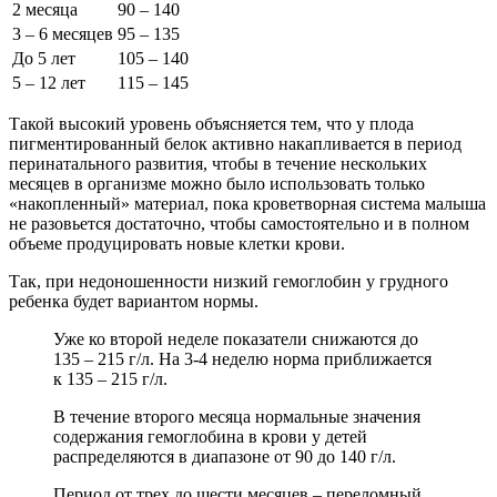
2 месяца
90 – 140
3 – 6 месяцев
95 – 135
До 5 лет
105 – 140
5 – 12 лет
115 – 145
Такой высокий уровень объясняется тем, что у плода
пигментированный белок активно накапливается в период
перинатального развития, чтобы в течение нескольких
месяцев в организме можно было использовать только
«накопленный» материал, пока кроветворная система малыша
не разовьется достаточно, чтобы самостоятельно и в полном
объеме продуцировать новые клетки крови.
Так, при недоношенности низкий гемоглобин у грудного
ребенка будет вариантом нормы.
Уже ко второй неделе показатели снижаются до
135 – 215 г/л. На 3-4 неделю норма приближается
к 135 – 215 г/л.
В течение второго месяца нормальные значения
содержания гемоглобина в крови у детей
распределяются в диапазоне от 90 до 140 г/л.
Период от трех до шести месяцев – переломный