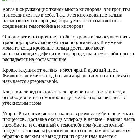
Когда в окружающих тканях много кислорода, эритроциты
присоединяет газ к себе. Так, в легких кровяные тельца
насыщаются кислородом, образуется оксигемоглобин –
соединение гемоглобина и кислорода.
Оно достаточно прочное, чтобы с кровотоком осуществить
транспортировку молекул газа по организму. В нужный
момент, когда кровяные тельца достигают мест,
испытывающих дефицит в кислороде, оксигемоглобин легко
распадается на составляющие.
Кровь, текущая от легких, имеет яркий красный цвет.
Жидкость движется под большим давлением по артериям и
называется артериальной.
Когда кислород покидает тело эритроцита, тот темнеет, а
освободившийся гемоглобин тут же образовывает связь с
углекислым газом.
Угарный газ появляется в тканях в результате биологических
процессов. Доставка оксида углерода в легкие – важная часть
газообмена, и связанный с гемоглобином (как конечный
продукт газообмена) углекислый газ по венам доставляется
обратно к легким и выводится из организма вместе с