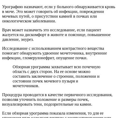
Урографию назначают, если у больного обнаруживается кровь
в моче. Это может говорить об инфекции, повреждении
мочевых путей, о присутствии камней в почках или
онкологическом заболевании.
Врач может назначить это исследование, если пациент
жалуется на дискомфорт в животе и пояснице, повышенное
давление, энурез.
Исследование с использованием контрастного вещества
помогает обнаружить удвоение мочеточника, внутренние
инфекции, гломерулонефрит, опущение почки.
Обзорная урограмма захватывает всю почечную
область с двух сторон. На ее основе можно
составить заключение о строении, положении и
состоянии почек мочевого пузыря и
мочеточников.
Процедура проводится в качестве первичного исследования,
позволяя уточнить положение и размеры почек,
визуализировать тени, подозрительные на камни.
Если обзорная урограмма показала изменения, то для ее
уточнения врач назначает рентген с контрастированием или,