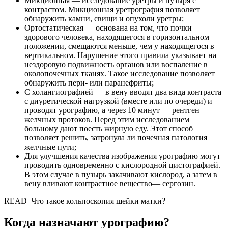
Микционная — исследование уретры и пузыря с
контрастом. Микционная уретрография позволяет
обнаружить камни, свищи и опухоли уретры;
Ортостатическая — основана на том, что почки
здорового человека, находящегося в горизонтальном
положении, смещаются меньше, чем у находящегося в
вертикальном. Нарушение этого правила указывает на
нездоровую подвижность органов или воспаление в
околопочечных тканях. Такое исследование позволяет
обнаружить пери- или паранефриты;
С холангиографией — в вену вводят два вида контраста
с диуретической нагрузкой (вместе или по очереди) и
проводят урографию, а через 10 минут — рентген
желчных протоков. Перед этим исследованием
больному дают поесть жирную еду. Этот способ
позволяет решить, затронула ли почечная патология
желчные пути;
Для улучшения качества изображения урографию могут
проводить одновременно с кислородной цистографией.
В этом случае в пузырь закачивают кислород, а затем в
вену вливают контрастное вещество— сергозин.
READ
Что такое кольпоскопия шейки матки?
Когда назначают урографию?