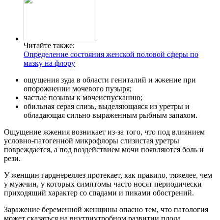
Читайте также:
Определение состояния женской половой сферы по
мазку на флору
ощущения зуда в области гениталий и жжение при
опорожнении мочевого пузыря;
частые позывы к мочеиспусканию;
обильная серая слизь, выделяющаяся из уретры и
обладающая сильно выраженным рыбным запахом.
Ощущение жжения возникает из-за того, что под влиянием
условно-патогенной микрофлоры слизистая уретры
повреждается, а под воздействием мочи появляются боль и
рези.
У женщин гарднереллез протекает, как правило, тяжелее, чем
у мужчин, у которых симптомы часто носят периодически
приходящий характер со спадами и пиками обострений.
Заражение беременной женщины опасно тем, что патология
может сказаться на внутриутробном развитии плода.