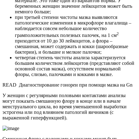
материале. Это тоже один из вариантов нормы. У
беременных женщин значение лейкоцитов может быть
немного больше;
при третьей степени чистоты мазка выявляются
патологические изменения в микрофлоре влагалища –
наблюдается совсем небольшое количество
2
грамположительных полезных палочек, на 1 см
приходится от 10 до 30 лейкоцитов, а флора –
смешанная, может содержать и кокки (шарообразные
бактерии), и большие и мелкие палочки;
четвертая степень чистоты анализа характеризуется
большим количеством лейкоцитов (представляют собой
основной состав мазка), отсутствием нормальной
флоры, слизью, палочками и кокками в мазке.
READ
Диагностирование гонореи при помощи мазка на Gn
У женщин с регулярными половыми контактами анализы
могут показать смешанную флору в конце или в начале
менструального цикла, во время уменьшенной выработки
эстрогена или под влиянием патологий яичников (с
выраженной гиперфункцией).
Смешанная флора с палочками и кокками может быть