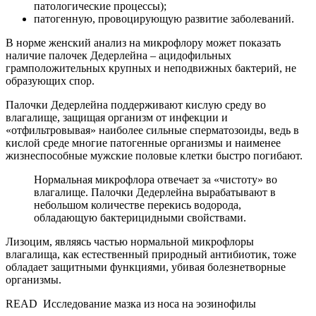
патологические процессы);
патогенную, провоцирующую развитие заболеваний.
В норме женский анализ на микрофлору может показать
наличие палочек Дедерлейна – ацидофильных
грамположительных крупных и неподвижных бактерий, не
образующих спор.
Палочки Дедерлейна поддерживают кислую среду во
влагалище, защищая организм от инфекции и
«отфильтровывая» наиболее сильные сперматозоиды, ведь в
кислой среде многие патогенные организмы и наименее
жизнеспособные мужские половые клетки быстро погибают.
Нормальная микрофлора отвечает за «чистоту» во
влагалище. Палочки Дедерлейна вырабатывают в
небольшом количестве перекись водорода,
обладающую бактерицидными свойствами.
Лизоцим, являясь частью нормальной микрофлоры
влагалища, как естественный природный антибиотик, тоже
обладает защитными функциями, убивая болезнетворные
организмы.
READ
Исследование мазка из носа на эозинофилы