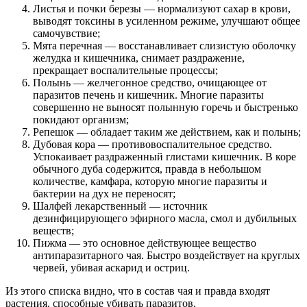
Листья и почки березы — нормализуют сахар в крови,
выводят токсины в усиленном режиме, улучшают общее
самочувствие;
Мята перечная — восстанавливает слизистую оболочку
желудка и кишечника, снимает раздражение,
прекращает воспалительные процессы;
Полынь — желчегонное средство, очищающее от
паразитов печень и кишечник. Многие паразиты
совершенно не выносят полынную горечь и быстренько
покидают организм;
Репешок — обладает таким же действием, как и полынь;
Дубовая кора — противовоспалительное средство.
Успокаивает раздраженный глистами кишечник. В коре
обычного дуба содержится, правда в небольшом
количестве, камфара, которую многие паразиты и
бактерии на дух не переносят;
Шалфей лекарственный — источник
дезинфицирующего эфирного масла, смол и дубильных
веществ;
Пижма — это основное действующее вещество
антипаразитарного чая. Быстро воздействует на круглых
червей, убивая аскарид и остриц.
Из этого списка видно, что в состав чая и правда входят
растения, способные убивать паразитов.