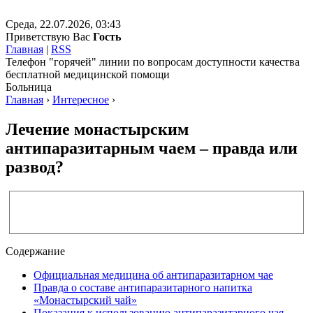
Среда, 22.07.2026, 03:43
Приветствую Вас
Гость
Главная
|
RSS
Телефон "горячей" линии по вопросам доступности качества
бесплатной медицинской помощи
Больница
Главная
›
Интересное
›
Лечение монастырским
антипаразитарным чаем – правда или
развод?
Содержание
Официальная медицина об антипаразитарном чае
Правда о составе антипаразитарного напитка
«Монастырский чай»
Показания к использованию антипаразитарного чая