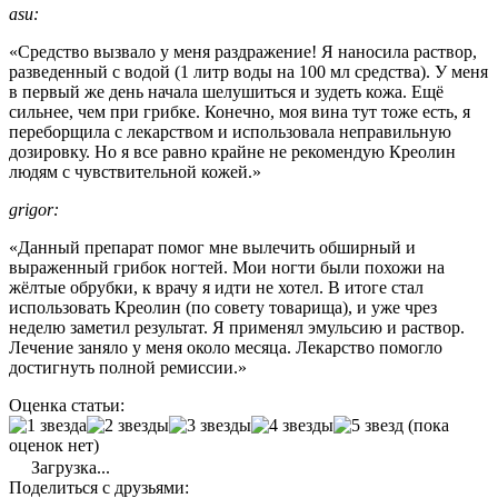
asu:
«Средство вызвало у меня раздражение! Я наносила раствор,
разведенный с водой (1 литр воды на 100 мл средства). У меня
в первый же день начала шелушиться и зудеть кожа. Ещё
сильнее, чем при грибке. Конечно, моя вина тут тоже есть, я
переборщила с лекарством и использовала неправильную
дозировку. Но я все равно крайне не рекомендую Креолин
людям с чувствительной кожей.»
grigor:
«Данный препарат помог мне вылечить обширный и
выраженный грибок ногтей. Мои ногти были похожи на
жёлтые обрубки, к врачу я идти не хотел. В итоге стал
использовать Креолин (по совету товарища), и уже чрез
неделю заметил результат. Я применял эмульсию и раствор.
Лечение заняло у меня около месяца. Лекарство помогло
достигнуть полной ремиссии.»
Оценка статьи:
(пока
оценок нет)
Загрузка...
Поделиться с друзьями: