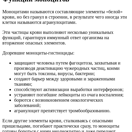
Моноцитами называются составляющие элементы «белой»
крови, но без гранул в строении, в результате чего иногда эти
клетки называются агранулоцитами.
Эти частицы крови выполняют несколько уникальных
функций, гарантируя иммунный ответ организма на
вторжение опасных элементов.
Дозревшие моноциты-гистиоциды:
защищают человека путем фагоцитоза, захватывая и
производя деактивацию чужеродных частиц, коими
могут быть токсины, вирусы, бактерии;
создают барьер между здоровыми и зараженными
тканями;
способствуют активизации выработки интерферонов;
устраняют погибшие лейкоциты из очага воспаления;
борются с возникновением онкологических
заболеваний;
агранулоцит препятствует тромбообразованию.
Если другие элементы крови, сталкиваясь с опасными
пришельцами, погибают практически сразу, то моноциты
готовы бороться с ними неоднократно и даже передают