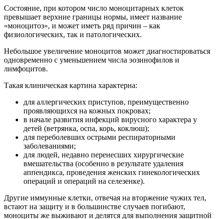
Состояние, при котором число моноцитарных клеток
превышает верхние границы нормы, имеет название
«моноцитоз», и может иметь ряд причин – как
физиологических, так и патологических.
Небольшое увеличение моноцитов может диагностироваться
одновременно с уменьшением числа эозинофилов и
лимфоцитов.
Такая клиническая картина характерна:
для аллергических приступов, преимущественно
проявляющихся на кожных покровах;
в начале развития инфекций вирусного характера у
детей (ветрянка, оспа, корь, коклюш);
для переболевших острыми респираторными
заболеваниями;
для людей, недавно перенесших хирургические
вмешательства (особенно в результате удаления
аппендикса, проведения женских гинекологических
операций и операций на селезенке).
Другие иммунные клетки, отвечая на вторжение чужих тел,
встают на защиту и в большинстве случаев погибают,
моноциты же выживают и делятся для выполнения защитной