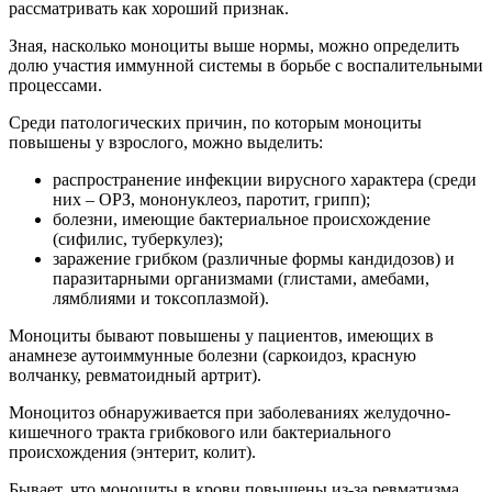
рассматривать как хороший признак.
Зная, насколько моноциты выше нормы, можно определить
долю участия иммунной системы в борьбе с воспалительными
процессами.
Среди патологических причин, по которым моноциты
повышены у взрослого, можно выделить:
распространение инфекции вирусного характера (среди
них – ОРЗ, мононуклеоз, паротит, грипп);
болезни, имеющие бактериальное происхождение
(сифилис, туберкулез);
заражение грибком (различные формы кандидозов) и
паразитарными организмами (глистами, амебами,
лямблиями и токсоплазмой).
Моноциты бывают повышены у пациентов, имеющих в
анамнезе аутоиммунные болезни (саркоидоз, красную
волчанку, ревматоидный артрит).
Моноцитоз обнаруживается при заболеваниях желудочно-
кишечного тракта грибкового или бактериального
происхождения (энтерит, колит).
Бывает, что моноциты в крови повышены из-за ревматизма