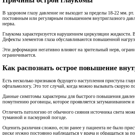
Причины острой глаукомы
В здоровом глазу давление не выходит за пределы 18-22 мм. рт
постоянным или регулярным повышением внутриглазного давле
нерва.
Глаукома характеризуется нарушением циркуляции жидкости. В
Дефекты элементов глаза обуславливаются повышенной нагруз
Эти деформации негативно влияют на зрительный нерв, огранич
ограничивается.
Как распознать острое повышение внут
Есть несколько признаков будущего наступления приступа гла
офтальмологу. Это тот случай, когда можно вызывать скорую п
Данные симптомы характерны для быстрого повышения давлени
помутнению роговицы, которое проявляется затуманиванием 
Отличить патологию от обычного сияния источника света можн
туманной и пасмурной погоде.
Оценить различия сложно, если ранее у пациента не было прис
риске нужно постоянно наблюдаться у врача и обращаться за п