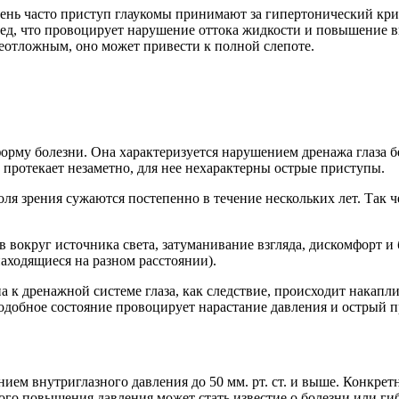
ень часто приступ глаукомы принимают за гипертонический криз
ред, что провоцирует нарушение оттока жидкости и повышение 
неотложным, оно может привести к полной слепоте.
орму болезни. Она характеризуется нарушением дренажа глаза бе
протекает незаметно, для нее нехарактерны острые приступы.
ля зрения сужаются постепенно в течение нескольких лет. Так ч
округ источника света, затуманивание взгляда, дискомфорт и бы
находящиеся на разном расстоянии).
а к дренажной системе глаза, как следствие, происходит накап
добное состояние провоцирует нарастание давления и острый п
ем внутриглазного давления до 50 мм. рт. ст. и выше. Конкрет
го повышения давления может стать известие о болезни или гиб