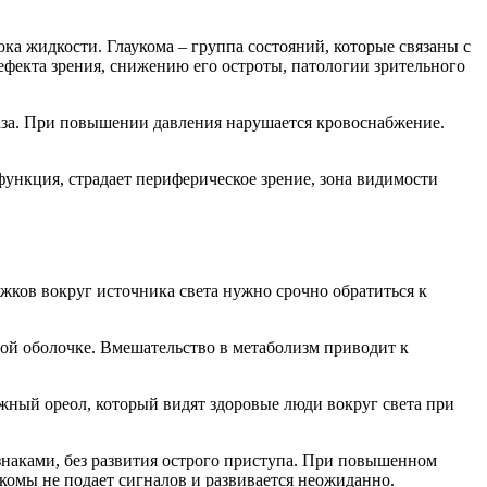
ока жидкости. Глаукома – группа состояний, которые связаны с
екта зрения, снижению его остроты, патологии зрительного
лаза. При повышении давления нарушается кровоснабжение.
функция, страдает периферическое зрение, зона видимости
жков вокруг источника света нужно срочно обратиться к
ой оболочке. Вмешательство в метаболизм приводит к
жный ореол, который видят здоровые люди вокруг света при
знаками, без развития острого приступа. При повышенном
комы не подает сигналов и развивается неожиданно.