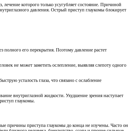
, лечение которого только усугубляет состояние. Причиной
внутриглазного давления. Острый приступ глаукомы блокирует
з полного его перекрытия. Поэтому давление растет
еловек не может заметить ослепление, выявляя слепоту одного
струю усталость глаза, что связано с ослабление
ливание внутриглазной жидкости. Ухудшение зрения наступает
риступ глаукомы.
ные причины приступа глаукомы до конца не изучены. Часто он
ели близкого человека, банкротство, ссора и прочие сильные