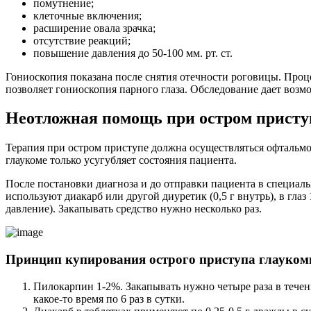
помутнение;
клеточные включения;
расширение овала зрачка;
отсутствие реакций;
повышение давления до 50-100 мм. рт. ст.
Гониоскопия показана после снятия отечности роговицы. Проце
позволяет гониоскопия парного глаза. Обследование дает возм
Неотложная помощь при остром присту
Терапия при остром приступе должна осуществляться офтальмо
глаукоме только усугубляет состояния пациента.
После постановки диагноза и до отправки пациента в специал
используют диакарб или другой диуретик (0,5 г внутрь), в гл
давление). Закапывать средство нужно несколько раз.
Принцип купирования острого приступа глауко
Пилокарпин 1-2%. Закапывать нужно четыре раза в течен
какое-то время по 6 раз в сутки.