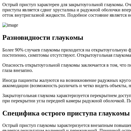
Острый приступ характерен для закрытоугольной глаукомы. Оч
приступа является сдвиг хрусталика и радужной оболочки впе
отток внутриглазной жидкости. Подобное состояние является 
Разновидности глаукомы
Более 90% случаев глаукомы приходится на открытоугольную ф
постепенно, симптомы отсутствуют. Открытоугольная глаукома 
Опасность открытоугольной глаукомы заключается в том, что по
глаза внезапно.
Иногда пациенты жалуются на возникновение радужных кругов в
аккомодации (возможность различать и четко видеть объекты, 
Закрытоугольная глаукома характеризуется перекрытием доступ
при перекрытии угла передней камеры радужной оболочкой. По
Специфика острого приступа глаукомы
Острый приступ глаукомы характеризуется внезапным повышени
является результатом волнений и переживаний. Причиной остро