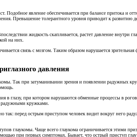
. ст. Подобное явление обеспечивается при балансе притока и отт
ния. Превышение толерантного уровня приводит к развитию деф
последствии жидкость скапливается, растет давление внутри г
кой на них.
ивается связь с мозгом. Таким образом нарушается зрительная 
риглазного давления
укомы. Так при затуманивании зрения и появлении радужных кру
омощь.
я в глазу, при котором нарушаются обменные процессы в рогов
и радужными кружками.
о так: перед острым приступом человек видит вокруг него раду
тупов глаукомы. Чаще всего глаукома ограничивается этими при
омощью при первых симптомах. Бывает, что острый приступ глау