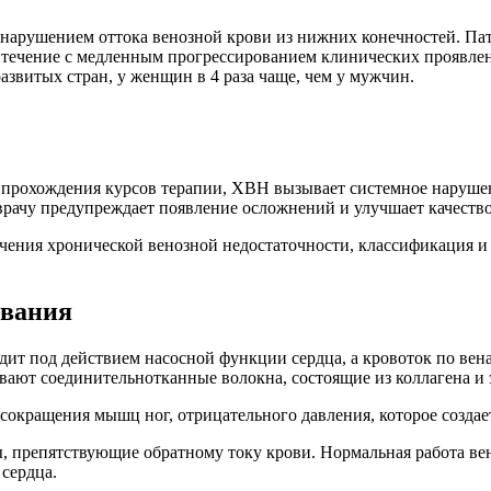
 с нарушением оттока венозной крови из нижних конечностей. П
е течение с медленным прогрессированием клинических проявлен
азвитых стран, у женщин в 4 раза чаще, чем у мужчин.
 прохождения курсов терапии, ХВН вызывает системное нарушен
врачу предупреждает появление осложнений и улучшает качеств
чения хронической венозной недостаточности, классификация и п
евания
ит под действием насосной функции сердца, а кровоток по вена
ают соединительнотканные волокна, состоящие из коллагена и 
 сокращения мышц ног, отрицательного давления, которое создае
, препятствующие обратному току крови. Нормальная работа вен
сердца.