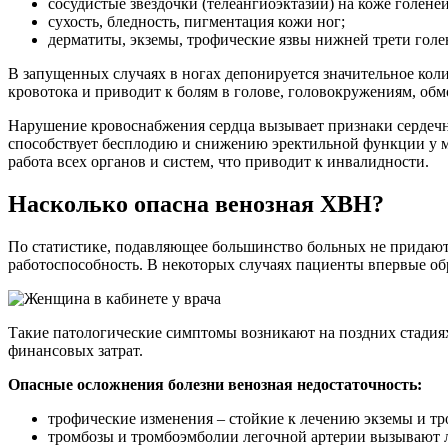
сосудистые звездочки (телеангиоэктазии) на коже голеней
сухость, бледность, пигментация кожи ног;
дерматиты, экземы, трофические язвы нижней трети голе
В запущенных случаях в ногах депонируется значительное ко
кровотока и приводит к болям в голове, головокружениям, обм
Нарушение кровоснабжения сердца вызывает признаки сердечно
способствует бесплодию и снижению эректильной функции у м
работа всех органов и систем, что приводит к инвалидности.
Насколько опасна венозная ХВН?
По статистике, подавляющее большинство больных не придают 
работоспособность. В некоторых случаях пациенты впервые 
Такие патологические симптомы возникают на поздних стадиях
финансовых затрат.
Опасные осложнения болезни венозная недостаточность:
трофические изменения – стойкие к лечению экземы и тр
тромбозы и тромбоэмболии легочной артерии вызывают ле