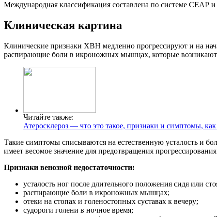
Международная классификация составлена по системе СЕАР и в
Клиническая картина
Клинические признаки ХВН медленно прогрессируют и на начал
распирающие боли в икроножных мышцах, которые возникают п
Читайте также:
Атеросклероз — что это такое, признаки и симптомы, как
Такие симптомы списываются на естественную усталость и боль
имеет весомое значение для предотвращения прогрессировани
Признаки венозной недостаточности:
усталость ног после длительного положения сидя или стоя
распирающие боли в икроножных мышцах;
отеки на стопах и голеностопных суставах к вечеру;
судороги голени в ночное время;