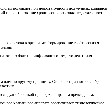
атология возникает при недостаточности полулунных клапанов
ий и носит название хроническая венозная недостаточность
ие кровотока в организме, формирование трофических язв на
о жизни.
атогенез болезни, информация о том, что делать для
м идет по другому принципу. Стенка вен разного калибра
эластина.
тся грудной клеткой при вдохе и правым предсердием.
озного клапанного аппарата обеспечивает физиологическое