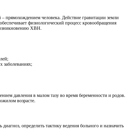
й – прямохождением человека. Действие гравитации земли
й обеспечивает физиологический процесс кровообращения
 возникновению ХВН.
лей;
х заболеваниях;
нием давления в малом тазу во время беременности и родов.
пожилом возрасте.
диагноз, определить тактику ведения больного и назначить