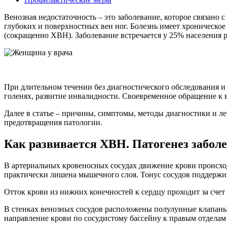
Венозная недостаточность – это заболевание, которое связано
глубоких и поверхностных вен ног. Болезнь имеет хроническо
(сокращенно ХВН). Заболевание встречается у 25% населения р
При длительном течении без диагностического обследования и
голенях, развитие инвалидности. Своевременное обращение к 
Далее в статье – причины, симптомы, методы диагностики и ле
предотвращения патологии.
Как развивается ХВН. Патогенез забол
В артериальных кровеносных сосудах движение крови происход
практически лишена мышечного слоя. Тонус сосудов поддержив
Отток крови из нижних конечностей к сердцу проходит за счет
В стенках венозных сосудов расположены полулунные клапаны
направление крови по сосудистому бассейну к правым отделам 