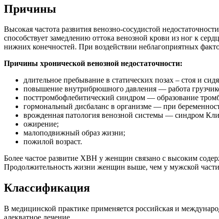
Причины
Высокая частота развития венозно-сосудистой недостаточност
способствует замедлению оттока венозной крови из ног к сер
нижних конечностей. При воздействии неблагоприятных факто
Причины хронической венозной недостаточности:
длительное пребывание в статических позах – стоя и сидя
повышение внутрибрюшного давления — работа грузчиком
посттромбофлебитический синдром — образование тромба
гормональный дисбаланс в организме — при беременност
врожденная патология венозной системы — синдром Кли
ожирение;
малоподвижный образ жизни;
пожилой возраст.
Более частое развитие ХВН у женщин связано с высоким содер
Продолжительность жизни женщин выше, чем у мужской части н
Классификация
В медицинской практике применяется российская и международ
адекватное лечение.