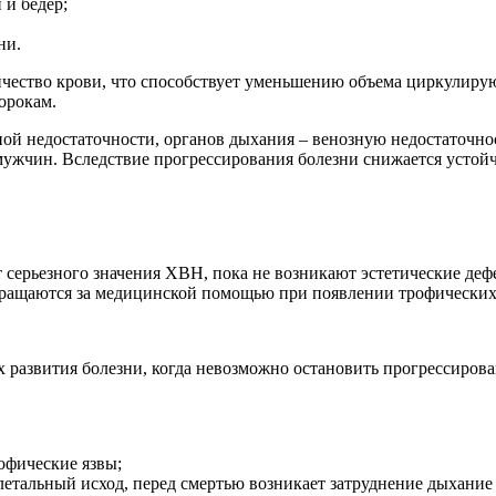
 и бедер;
ни.
личество крови, что способствует уменьшению объема циркулир
орокам.
й недостаточности, органов дыхания – венозную недостаточност
ужчин. Вследствие прогрессирования болезни снижается устойч
серьезного значения ХВН, пока не возникают эстетические дефе
обращаются за медицинской помощью при появлении трофически
 развития болезни, когда невозможно остановить прогрессирова
офические язвы;
тальный исход, перед смертью возникает затруднение дыхание и