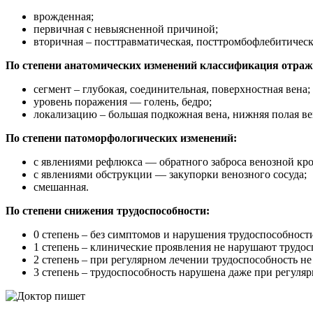
врожденная;
первичная с невыясненной причиной;
вторичная – посттравматическая, посттромбофлебитическ
По степени анатомических изменений классификация отраж
сегмент – глубокая, соединительная, поверхностная вена;
уровень поражения — голень, бедро;
локализацию – большая подкожная вена, нижняя полая ве
По степени патоморфологических изменений:
с явлениями рефлюкса — обратного заброса венозной кро
с явлениями обструкции — закупорки венозного сосуда;
смешанная.
По степени снижения трудоспособности:
0 степень – без симптомов и нарушения трудоспособност
1 степень – клинические проявления не нарушают трудос
2 степень – при регулярном лечении трудоспособность не
3 степень – трудоспособность нарушена даже при регуляр