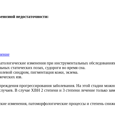
енозной недостаточности:
чение
 патологические изменения при инструментальных обследованиях
льных статических позах, судороги во время сна.
болевой синдром, пигментация кожи, экзема.
ических язв.
преждения прогрессирования заболевания. На этой стадии можн
случаев. В случае ХВН 2 степени и 3 степени лечение только за
ие изменения, патоморфологические процессы и степень сниже