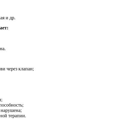
ая и др.
ает:
на.
ви через клапан;
и;
пособность;
 нарушена;
ной терапии.