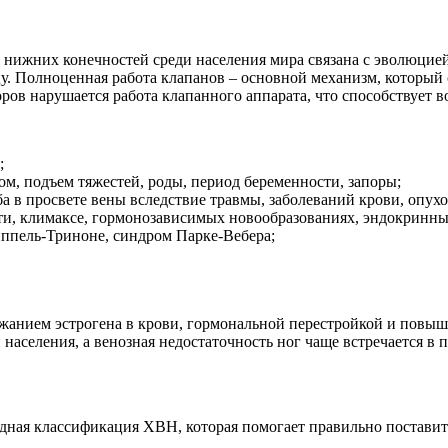
и нижних конечностей среди населения мира связана с эволюцие
дцу. Полноценная работа клапанов – основной механизм, которы
ров нарушается работа клапанного аппарата, что способствует
;
, подъем тяжестей, роды, период беременности, запоры;
 в просвете вены вследствие травмы, заболеваний крови, опухо
и, климаксе, гормонозависимых новообразованиях, эндокринны
ппель-Триноне, синдром Парке-Вебера;
жанием эстрогена в крови, гормональной перестройкой и повыше
аселения, а венозная недостаточность ног чаще встречается в 
ная классификация ХВН, которая помогает правильно поставить 