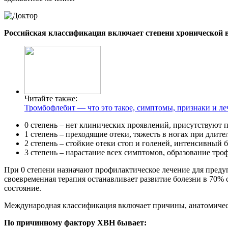
Российская классификация включает степени хронической в
Читайте также:
Тромбофлебит — что это такое, симптомы, признаки и ле
0 степень – нет клинических проявлений, присутствуют
1 степень – преходящие отеки, тяжесть в ногах при длите
2 степень – стойкие отеки стоп и голеней, интенсивный 
3 степень – нарастание всех симптомов, образование троф
При 0 степени назначают профилактическое лечение для преду
своевременная терапия останавливает развитие болезни в 70% 
состояние.
Международная классификация включает причины, анатомическ
По причинному фактору ХВН бывает: