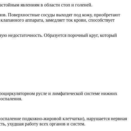
астойным явлениям в области стоп и голеней.
злов. Поверхностные сосуды выходят под кожу, приобретают
клапанного аппарата, замедляет ток крови, способствует
ную недостаточность. Образуется порочный круг, который
икроциркуляторном русле и лимфатической системе нижних
воспаления.
воспаление подкожно-жировой клетчатки), нарушается нервная
ь, ухудшая работу всех органов и систем.