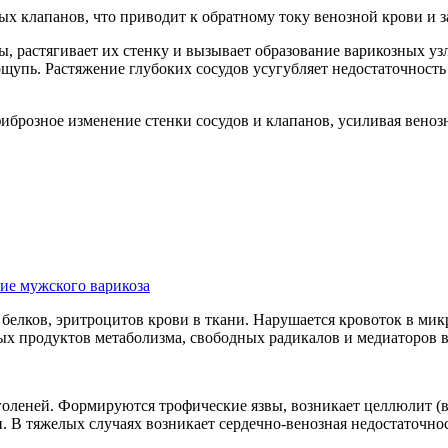
 клапанов, что приводит к обратному току венозной крови и з
ы, растягивает их стенку и вызывает образование варикозных у
щупь. Растяжение глубоких сосудов усугубляет недостаточность 
иброзное изменение стенки сосудов и клапанов, усиливая веноз
ие мужского варикоза
 белков, эритроцитов крови в ткани. Нарушается кровоток в м
ых продуктов метаболизма, свободных радикалов и медиаторов 
голеней. Формируются трофические язвы, возникает целлюлит (
 В тяжелых случаях возникает сердечно-венозная недостаточност