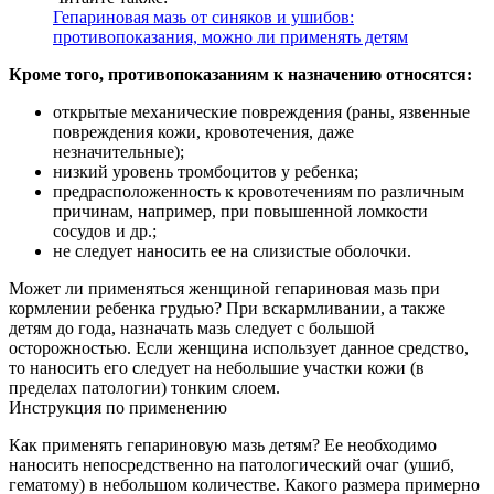
Гепариновая мазь от синяков и ушибов:
противопоказания, можно ли применять детям
Кроме того, противопоказаниям к назначению относятся:
открытые механические повреждения (раны, язвенные
повреждения кожи, кровотечения, даже
незначительные);
низкий уровень тромбоцитов у ребенка;
предрасположенность к кровотечениям по различным
причинам, например, при повышенной ломкости
сосудов и др.;
не следует наносить ее на слизистые оболочки.
Может ли применяться женщиной гепариновая мазь при
кормлении ребенка грудью? При вскармливании, а также
детям до года, назначать мазь следует с большой
осторожностью. Если женщина использует данное средство,
то наносить его следует на небольшие участки кожи (в
пределах патологии) тонким слоем.
Инструкция по применению
Как применять гепариновую мазь детям? Ее необходимо
наносить непосредственно на патологический очаг (ушиб,
гематому) в небольшом количестве. Какого размера примерно