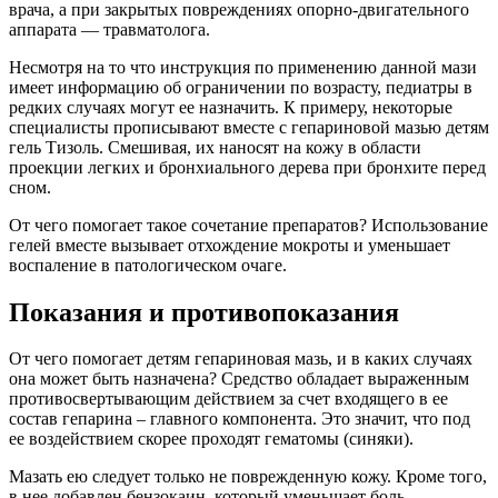
врача, а при закрытых повреждениях опорно-двигательного
аппарата — травматолога.
Несмотря на то что инструкция по применению данной мази
имеет информацию об ограничении по возрасту, педиатры в
редких случаях могут ее назначить. К примеру, некоторые
специалисты прописывают вместе с гепариновой мазью детям
гель Тизоль. Смешивая, их наносят на кожу в области
проекции легких и бронхиального дерева при бронхите перед
сном.
От чего помогает такое сочетание препаратов? Использование
гелей вместе вызывает отхождение мокроты и уменьшает
воспаление в патологическом очаге.
Показания и противопоказания
От чего помогает детям гепариновая мазь, и в каких случаях
она может быть назначена? Средство обладает выраженным
противосвертывающим действием за счет входящего в ее
состав гепарина – главного компонента. Это значит, что под
ее воздействием скорее проходят гематомы (синяки).
Мазать ею следует только не поврежденную кожу. Кроме того,
в нее добавлен бензокаин, который уменьшает боль.