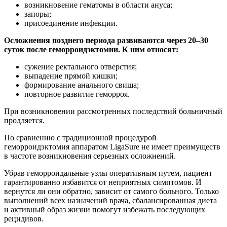
возникновение гематомы в области ануса;
запоры;
присоединение инфекции.
Осложнения позднего периода развиваются через 20–30
суток после геморроидэктомии. К ним относят:
сужение ректального отверстия;
выпадение прямой кишки;
формирование анального свища;
повторное развитие геморроя.
При возникновении рассмотренных последствий больничный
продляется.
По сравнению с традиционной процедурой
геморроидэктомия аппаратом LigaSure не имеет преимуществ
в частоте возникновения серьезных осложнений.
Убрав геморроидальные узлы оперативным путем, пациент
гарантированно избавится от неприятных симптомов. И
вернутся ли они обратно, зависит от самого больного. Только
выполнений всех назначений врача, сбалансированная диета
и активный образ жизни помогут избежать последующих
рецидивов.