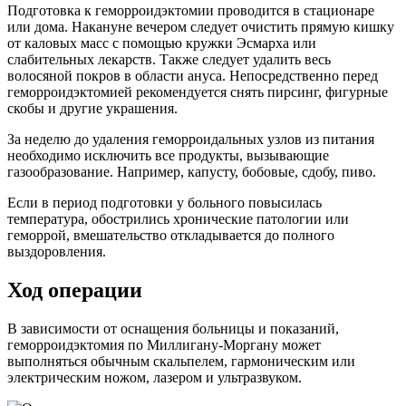
Подготовка к геморроидэктомии проводится в стационаре
или дома. Накануне вечером следует очистить прямую кишку
от каловых масс с помощью кружки Эсмарха или
слабительных лекарств. Также следует удалить весь
волосяной покров в области ануса. Непосредственно перед
геморроидэктомией рекомендуется снять пирсинг, фигурные
скобы и другие украшения.
За неделю до удаления геморроидальных узлов из питания
необходимо исключить все продукты, вызывающие
газообразование. Например, капусту, бобовые, сдобу, пиво.
Если в период подготовки у больного повысилась
температура, обострились хронические патологии или
геморрой, вмешательство откладывается до полного
выздоровления.
Ход операции
В зависимости от оснащения больницы и показаний,
геморроидэктомия по Миллигану-Моргану может
выполняться обычным скальпелем, гармоническим или
электрическим ножом, лазером и ультразвуком.