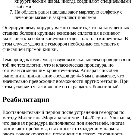
хирургическим швом, иногда соединяют специальными
скобами.
На область раны накладывают марлевую салфетку с
лечебной мазью и закрепляют повязкой.
Оперирующему хирургу важно помнить, что на запущенных
стадиях болезни крупные венозные сплетения начинают
вытягивать за собой конечный отдел толстого кишечника. В
этом случае удаление геморроя необходимо совмещать с
фиксацией прямой кишки.
Геморроидэктомия ультразвуковым скальпелем проводится по
той же технологии, что и классическая процедура, но
отличается меньшим кровотечением. Аппарат способен
выполнить прижигание сосудов до 4–5 мм в диаметре, что
значительно превосходит возможности других методик. При
этом ускоряется заживление и сокращается больничный.
Реабилитация
Восстановительный период после устранения геморроя по
методу Миллигана-Моргана занимает 14–20 суток. Учитывая,
что данная процедура выполняется под анестезией, иногда
возникают проблемы, связанные с отхождением наркоза:
рвота, головокружение, потемнение в глазах, спутанность