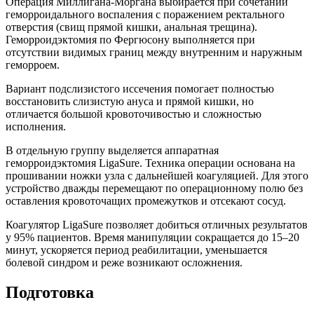
Операция Миллигана-Моргана выбирается при сочетании
геморроидального воспаления с поражением ректального
отверстия (свищ прямой кишки, анальная трещина).
Геморроидэктомия по Фергюсону выполняется при
отсутствии видимых границ между внутренним и наружным
геморроем.
Вариант подслизистого иссечения помогает полностью
восстановить слизистую ануса и прямой кишки, но
отличается большой кровоточивостью и сложностью
исполнения.
В отдельную группу выделяется аппаратная
геморроидэктомия LigaSure. Техника операции основана на
прошивании ножки узла с дальнейшей коагуляцией. Для этого
устройство дважды перемещают по операционному полю без
оставления кровоточащих промежутков и отсекают сосуд.
Коагулятор LigaSure позволяет добиться отличных результатов
у 95% пациентов. Время манипуляции сокращается до 15–20
минут, ускоряется период реабилитации, уменьшается
болевой синдром и реже возникают осложнения.
Подготовка