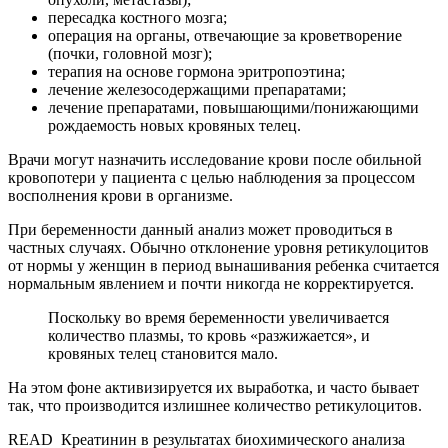
пересадка костного мозга;
операция на органы, отвечающие за кроветворение
(почки, головной мозг);
терапия на основе гормона эритропоэтина;
лечение железосодержащими препаратами;
лечение препаратами, повышающими/понижающими
рождаемость новых кровяных телец.
Врачи могут назначить исследование крови после обильной
кровопотери у пациента с целью наблюдения за процессом
восполнения крови в организме.
При беременности данный анализ может проводиться в
частных случаях. Обычно отклонение уровня ретикулоцитов
от нормы у женщин в период вынашивания ребенка считается
нормальным явлением и почти никогда не корректируется.
Поскольку во время беременности увеличивается
количество плазмы, то кровь «разжижается», и
кровяных телец становится мало.
На этом фоне активизируется их выработка, и часто бывает
так, что производится излишнее количество ретикулоцитов.
READ
Креатинин в результатах биохимического анализа