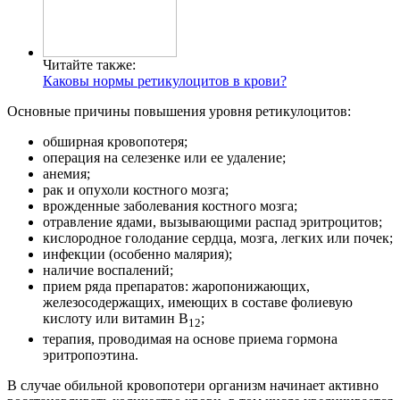
Читайте также:
Каковы нормы ретикулоцитов в крови?
Основные причины повышения уровня ретикулоцитов:
обширная кровопотеря;
операция на селезенке или ее удаление;
анемия;
рак и опухоли костного мозга;
врожденные заболевания костного мозга;
отравление ядами, вызывающими распад эритроцитов;
кислородное голодание сердца, мозга, легких или почек;
инфекции (особенно малярия);
наличие воспалений;
прием ряда препаратов: жаропонижающих,
железосодержащих, имеющих в составе фолиевую
кислоту или витамин B
;
12
терапия, проводимая на основе приема гормона
эритропоэтина.
В случае обильной кровопотери организм начинает активно