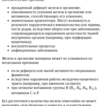
врожденный дефицит железа в организме;
невозможность усвоения железа в организме или
витаминов, способствующих его усвоению;
значительные кровопотери. Могут возникнуть в
результате хирургического вмешательства или травмы,
после родов, вследствие аборта или при заболеваниях,
сопровождающихся нарушением целостности тканей
внутренних органов (например, при перфорации
кишечника);
воспалительные процессы;
инфекционные заболевания.
Железо в организме женщины может не усваиваться по
нескольким причинам:
из-за дефицита или малой активности специальных
ферментов;
вследствие нарушения работы желудочно-кишечного
тракта (например, при язвенном гастрите);
при нехватке витаминов группы B (B
, B
, B
, B
),
1
6
9
12
витаминов C и P.
Без достаточного количества железа гемоглобин не может
выполнять свои функции и помогать в осуществлении