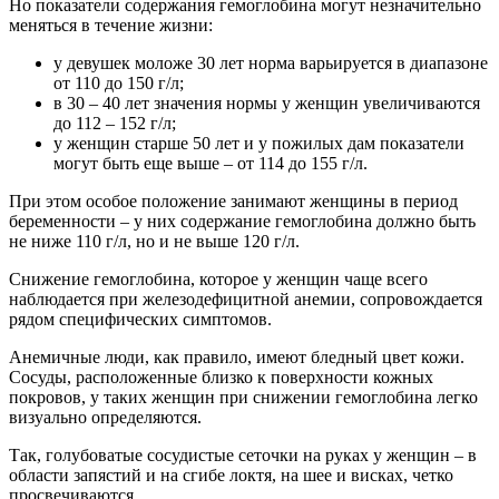
Но показатели содержания гемоглобина могут незначительно
меняться в течение жизни:
у девушек моложе 30 лет норма варьируется в диапазоне
от 110 до 150 г/л;
в 30 – 40 лет значения нормы у женщин увеличиваются
до 112 – 152 г/л;
у женщин старше 50 лет и у пожилых дам показатели
могут быть еще выше – от 114 до 155 г/л.
При этом особое положение занимают женщины в период
беременности – у них содержание гемоглобина должно быть
не ниже 110 г/л, но и не выше 120 г/л.
Снижение гемоглобина, которое у женщин чаще всего
наблюдается при железодефицитной анемии, сопровождается
рядом специфических симптомов.
Анемичные люди, как правило, имеют бледный цвет кожи.
Сосуды, расположенные близко к поверхности кожных
покровов, у таких женщин при снижении гемоглобина легко
визуально определяются.
Так, голубоватые сосудистые сеточки на руках у женщин – в
области запястий и на сгибе локтя, на шее и висках, четко
просвечиваются.